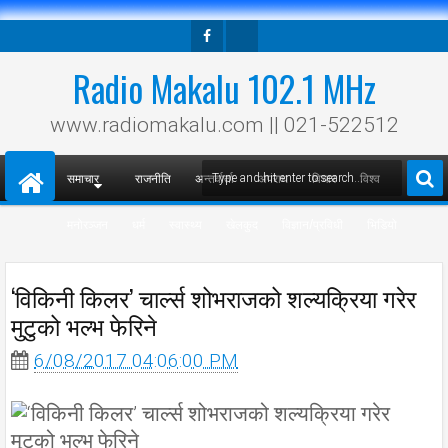
Facebook
Twitter
Radio Makalu 102.1 MHz
www.radiomakalu.com || 021-522512
समाचार
राजनीति
अन्तर्वार्ता
अपराध
विचार
विश्व
मनोरञ्जन
धर्म
स्वास्थ्य
खेलकुद
विज्ञान/प्रविधी
भिडियो
‘विकिनी किलर’ चार्ल्स शोभराजको शल्यक्रिया गरेर
मुटुको भल्भ फेरिने
6/08/2017 04:06:00 PM