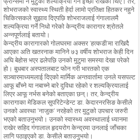
फ्रान्समा नै मुटुको शल्यक्रिया गर्ने इच्छा राखेका थिए। तर,
शोभराजको स्वास्थ्य स्थिती हेर्दा लामो प्रतिक्षा हितकर नहुने
चिकित्सकले सुझाव दिएपछि शोभराजलाई गंगालालमै
शल्यक्रिया गर्ने निधो गरेको केन्द्रीय कारागार श्रोतले
अन्नपूर्णलाई बतायो।
केन्द्रीय कारागारको गोलघरमा अक्सर ‘हत्कडी’मा राखिदै
आएका अति खतरनाक मानिने ७३ वर्षीय शोभराज केही दिन
अघि बेहोस भएर ढलेपछि उनको मुटुमा समस्या देखा परेको
हो। बुधबार अस्पतालबाट फोन गरी भारतको एक
सञ्चारमाध्यमलाई दिएको मार्मिक अन्तवार्तामा उनले यसपल्ट
आफू बाँच्ने या नबाच्ने बारे दुविधा रहेको र शल्यक्रियालाई
लिएर आफू नर्भस बनेको बताएका छन्। तर, केन्द्रीय
कारागाका मेडिकल सुपरिटेन्डेन्ट डा. केदारनरसिङ केसीले
उनको अवस्था ‘नाजुक’ नरहेको तर मुटुको उपचार जरुरी
भएको बताउनुभयो। उनको स्वास्थ्य अवस्थालाई ध्यानमा
राखेर सहिद गंगालाल हृदयरोग केन्द्रमा उनलाई जाँचका
लागि पठाइएकोे डा. केसीले बताउनुभयो।