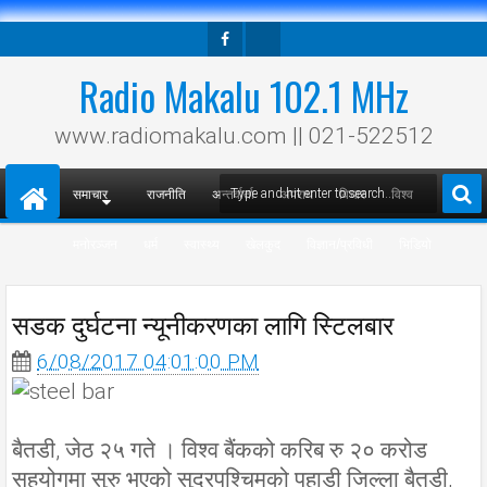
Facebook
Twitter
Radio Makalu 102.1 MHz
www.radiomakalu.com || 021-522512
समाचार
राजनीति
अन्तर्वार्ता
अपराध
विचार
विश्व
मनोरञ्जन
धर्म
स्वास्थ्य
खेलकुद
विज्ञान/प्रविधी
भिडियो
सडक दुर्घटना न्यूनीकरणका लागि स्टिलबार
6/08/2017 04:01:00 PM
बैतडी, जेठ २५ गते । विश्व बैंकको करिब रु २० करोड
सहयोगमा सुरु भएको सुदूरपश्चिमको पहाडी जिल्ला बैतडी,