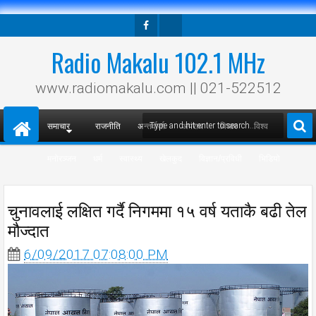
Facebook
Twitter
Radio Makalu 102.1 MHz
www.radiomakalu.com || 021-522512
समाचार
राजनीति
अन्तर्वार्ता
अपराध
विचार
विश्व
मनोरञ्जन
धर्म
स्वास्थ्य
खेलकुद
विज्ञान/प्रविधी
भिडियो
चुनावलाई लक्षित गर्दै निगममा १५ वर्ष यताकै बढी तेल
मौज्दात
6/09/2017 07:08:00 PM