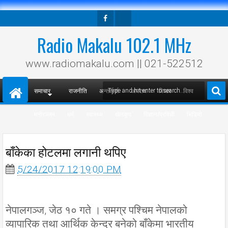
Facebook
Twitter
Radio Makalu 102.1 MHz
www.radiomakalu.com || 021-522512
समाचार
राजनीति
अन्तर्वार्ता
अपराध
विचार
विश्व
मनोरञ्जन
धर्म
स्वास्थ्य
खेलकुद
विज्ञान/प्रविधी
भिडियो
बाँकेका होटलमा लगानी थपिए
5/24/2017 12:19:00 PM
नेपालगञ्ज, जेठ १० गते । समग्र पश्चिम नेपालको
व्यापारिक तथा आर्थिक केन्द्र बनेको बाँकेमा भारतीय