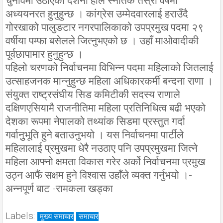
चुनावमा उठाएकी दर्शना हाल स्नातक तेस्रो वर्षमा
अध्ययनरत हुनुहुन्छ । कांग्रेस उम्मेदवारलाई हराउँदै
गोरखाको पालुङटार नगरपालिकाको उपप्रमुख पदमा २९
वर्षीया पम्फा बसेलले जित्नुभएको छ । उहाँ माओवादीकी
पूर्वछापामार हुनुहुन्छ ।
पहिलो चरणको निर्वाचनमा विभिन्न पदमा महिलाको जितलाई
उत्साहजनक मान्नुहुन्छ महिला अधिकारकर्मी बन्दना राणा ।
संयुक्त राष्ट्रसंघीय सिड कमिटीकी सदस्य राणाले
दक्षिणएसियामै राजनीतिमा महिला प्रतिनिधित्व बढी भएको
देशका रूपमा नेपालको तथ्यांक सिडमा प्रस्तुत गर्दा
गर्वानुुभूति हुने बताउनुभयो । यस निर्वाचनमा पार्टीले
महिलालाई प्रमुखमा धेरै नउठाए पनि उपप्रमुखमा जित्ने
महिला आफ्नो क्षमता विकास गरेर अर्को निर्वाचनमा प्रमुख
उठ्न आफैं सक्षम हुने विश्वास उहाँले व्यक्त गर्नुभयो ।-
अन्नपूर्ण बाट -रामकला खड्का
Labels:
मुख्य समाचार
समाचार