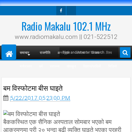
Facebook
Twitter
Radio Makalu 102.1 MHz
www.radiomakalu.com || 021-522512
समाचार
राजनीति
अन्तर्वार्ता
अपराध
विचार
विश्व
मनोरञ्जन
धर्म
स्वास्थ्य
खेलकुद
विज्ञान/प्रविधी
भिडियो
बम विस्फोटमा बीस घाइते
5/22/2017 05:23:00 PM
बैककस्थित एक सैनिक अस्पताल सोमबार भएको बम
आक्रमणमा परी २० भन्दा बढी व्यक्ति घाइते भएका प्रहरी