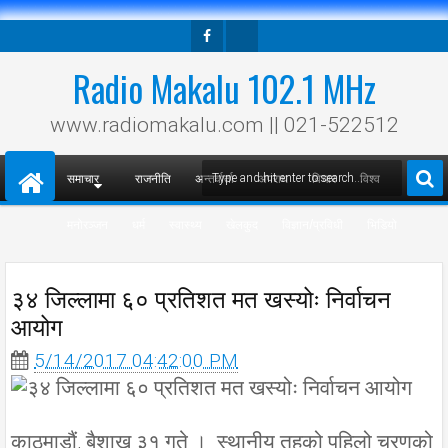
Facebook
Twitter
Radio Makalu 102.1 MHz
www.radiomakalu.com || 021-522512
समाचार
राजनीति
अन्तर्वार्ता
अपराध
विचार
विश्व
मनोरञ्जन
धर्म
स्वास्थ्य
खेलकुद
विज्ञान/प्रविधी
भिडियो
३४ जिल्लामा ६० प्रतिशत मत खस्योः निर्वाचन
आयोग
5/14/2017 04:42:00 PM
काठमाडौं, बैशाख ३१ गते । स्थानीय तहको पहिलो चरणको