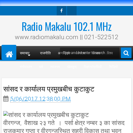
Facebook
Twitter
Radio Makalu 102.1 MHz
www.radiomakalu.com || 021-522512
समाचार
राजनीति
अन्तर्वार्ता
अपराध
विचार
विश्व
मनोरञ्जन
धर्म
स्वास्थ्य
खेलकुद
विज्ञान/प्रविधी
भिडियो
सांसद र कार्यालय प्रमुखबीच कुटाकुट
5/06/2017 12:38:00 PM
वीरगन्ज, वैशाख २३ गते । पर्सा क्षेत्र नम्बर ३ का सांसद
राजकुमार गुप्ता र वीरगन्जस्थित सहरी विकास तथा भवन