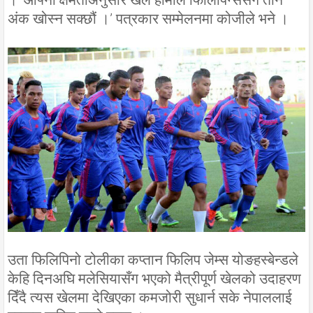
। ‘आफ्नो क्षमताअनुसार खेले हामीले फिलिपिन्ससँग तीन
अंक खोस्न सक्छौं ।’ पत्रकार सम्मेलनमा कोजीले भने ।
उता फिलिपिनो टोलीका कप्तान फिलिप जेम्स योङहस्बेन्डले
केहि दिनअघि मलेसियासँग भएको मैत्रीपूर्ण खेलको उदाहरण
दिँदै त्यस खेलमा देखिएका कमजोरी सुधार्न सके नेपाललाई