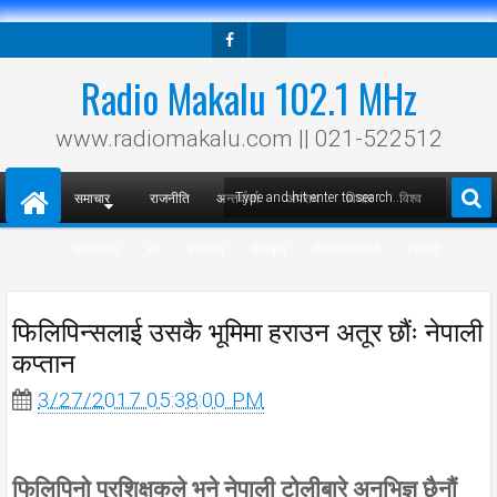
Facebook
Twitter
Radio Makalu 102.1 MHz
www.radiomakalu.com || 021-522512
समाचार
राजनीति
अन्तर्वार्ता
अपराध
विचार
विश्व
मनोरञ्जन
धर्म
स्वास्थ्य
खेलकुद
विज्ञान/प्रविधी
भिडियो
फिलिपिन्सलाई उसकै भूमिमा हराउन अतूर छौंः नेपाली
कप्तान
3/27/2017 05:38:00 PM
फिलिपिनो प्रशिक्षकले भने नेपाली टोलीबारे अनभिज्ञ छैनौं