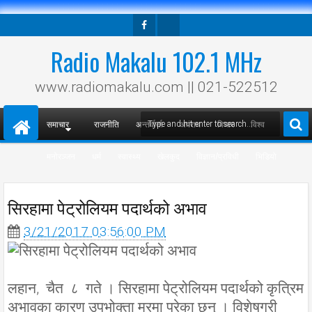
Facebook
Twitter
Radio Makalu 102.1 MHz
www.radiomakalu.com || 021-522512
समाचार
राजनीति
अन्तर्वार्ता
अपराध
विचार
विश्व
मनोरञ्जन
धर्म
स्वास्थ्य
खेलकुद
विज्ञान/प्रविधी
भिडियो
सिरहामा पेट्रोलियम पदार्थको अभाव
3/21/2017 03:56:00 PM
लहान, चैत ८ गते । सिरहामा पेट्रोलियम पदार्थको कृत्रिम
अभावका कारण उपभोक्ता मरमा परेका छन् । विशेषगरी