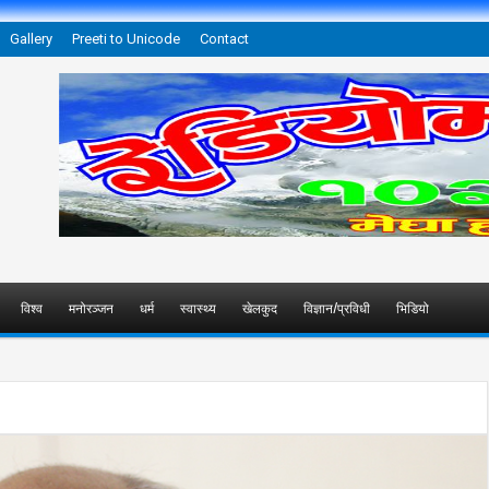
Gallery
Preeti to Unicode
Contact
विश्व
मनोरञ्जन
धर्म
स्वास्थ्य
खेलकुद
विज्ञान/प्रविधी
भिडियो