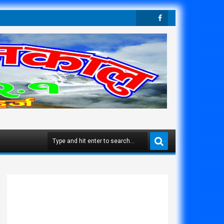
Twit
Face
Ter
Boo
K