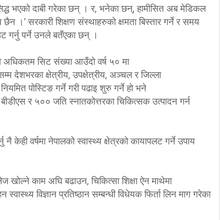
मा सिद्ध भएको दाबी गरेका छन् । र, भनेका छन्, हामीसित अब मेडिकल
‘कम्युनिस्टको खोल ओढेका
प छैन ।’ सरकारी शिक्षण संस्थाहरुको क्षमता बिस्तार गर्ने र समय
िप्लव चुनौति, के
पुराना पार्टीहरु चक्रपथमा
र्नु पर्ने उनले बतँएका छन् ।
अब सरकार ?
जति घुमे पनि कहिँ पुग्दैनन्’
2/21/2018
2/21/2018
ो अधिकतम सिट संख्या आउँदो वर्ष ५० मा
तबसम्म देशभरका क्षेत्रीय, उपक्षेत्रीय, अञ्चल र जिल्ला
ियमित पोस्टिङ गर्ने गरी पढाइ शुरु गर्ने हो भने
ीडीएस र ५०० जति स्नातकोत्तरका चिकित्सक उत्पादन गर्न
नै केही वर्षमा नेपालको स्वास्थ्य क्षेत्रको कायापलट गर्ने उपाय
ेज खोल्ने काम अघि बढाउन, चिकित्सा शिक्षा ऐन माथेमा
न स्वास्थ्य विज्ञान प्रतिष्ठान सम्बन्धी विधेयक फिर्ता लिन माग गरेका