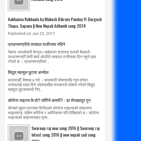
Aakhaima Rakhaula by Mahesh Bikram Pandey ft Durgesh
Thapa, Sapana || New Nepali Adhunik song 2074
Published on Jun 23, 2017
प्रधानमन्त्रीले तत्काल राजीनामा नदिने
नेकपा ९माओवादी केन्द्र० बाहेकका सत्तारुढ दलको बैठकले
प्रधानमन्त्री केपी शर्मा ओलीले तत्काल राजीनामा दिन नहुने ठहर
गरेको छ । प्रधानमन्त्रीको...
विद्युत् महसुल छुटमा अन्योल
काठमाडौँ, वैशाख ७ गते । बन्दाबन्दी घोषणापछि न्यून वर्गका
जनतालाई राहत दिने उद्देश्यसहित सरकारले घोषणा गरेको विद्युत्
महसुल छुटसम्बन्धी निर्...
कोरोना भाइरस के हो? जोगिने कसरी? - डा शेरबहादुर पुन
चीनको युहान प्रान्तमा फैलिएको कोरोना भाइरसको संक्रमण
थाइल्याण्ड, दक्षिण कोरिया र अमेरिकामा पनि देखिएको छ। कोरोना
भाइरसको संक्रमणबाट मृत्य...
Swaroop raj new song 2016 || Swaroop raj
letest song 2016 || new nepali sad song
01
01
Mar
Mar
2020
2020