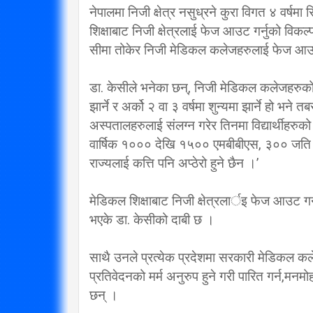
नेपालमा निजी क्षेत्र नसुध्रने कुरा विगत ४ वर्ष
विप्लव समूह संविधानको
शिक्षाबाट निजी क्षेत्रलाई फेज आउट गर्नुको विकल्
दायराभित्र आएर हिँड्नुको
सरकारलाई व
सीमा तोकेर निजी मेडिकल कलेजहरुलाई फेज आउट ग
विकल्प छैन् : मुख्यमन्त्री राई
गर्छ 
3/10/2018
डा. केसीले भनेका छन्, निजी मेडिकल कलेजहरुक
झार्ने र अर्को २ वा ३ वर्षमा शुन्यमा झार्ने हो भने 
अस्पतालहरुलाई संलग्न गरेर तिनमा विद्यार्थीहरुको न
वार्षिक १००० देखि १५०० एमबीबीएस, ३०० जति ब
राज्यलाई कत्ति पनि अप्ठेरो हुने छैन ।’
मेडिकल शिक्षाबाट निजी क्षेत्रलार्इ फेज आउट गर्नु 
भएके डा. केसीको दाबी छ ।
साथै उनले प्रत्येक प्रदेशमा सरकारी मेडिकल कल
प्रतिवेदनको मर्म अनुरुप हुने गरी पारित गर्न,मनमोह
छन् ।