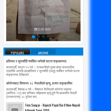
प्रतिपक्षब
उपने
2/20/2020
POPULARS
ARCHIVE
हतियार र सुनचाँदी फ्याँकेर भागेको घटना शङ्कास्पद
काठमाडौँ, साउन १५ गते । राजधानीको मुख्य क्षेत्र कमलादीमा
प्रहरीकै अगाडि हातहतियार र सुनचाँदी (धातु) फ्याँकेर भागेको घटना
शङ्कास्पद देखिएको ...
काेराेनाबाट विश्वभर २८ नेपालीको मृत्यु, हजार सङ्क्रमित
काठमाडौँ, वैशाख ७ गते । विश्वभर फैलिएको कोरोना भाइरस
(कोभिड–१९) बाट शनिबार साँझसम्म मृत्यु हुने गैरआवासीय नेपाली
(एनआरएनए) २८ पुगेका छन् ...
Timi Sangai - Rajesh Payal Rai ll New Nepali
Adhunik Song 2016