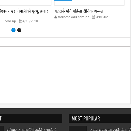
विश्वभर २८ नेपालीको मृत्यु, हजार
युद्धतर्फ पनि महिला सैनिक अब्बल
प्
अस
radiomakalu.com.np
3/8/2020
lu.com.np
4/19/2020
T
MOST POPULAR
हतियार र सुनचाँदी फ्याँकेर भागेको
ट्रम्प भ्रमणमा रहेकै बेला द