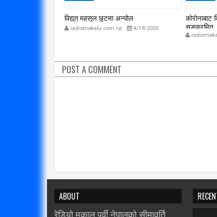
ाँकेर भागेको घटना
विद्युत् महसुल छुटमा अन्योल
काेराेनाबाट 
सङ्क्रमित
radiomakalu.com.np
4/19/2020
p
7/30/2020
radiomaka
POST A COMMENT
ABOUT
RECEN
रेडियो मकालु पूर्वी नेपालको सीमावर्ति