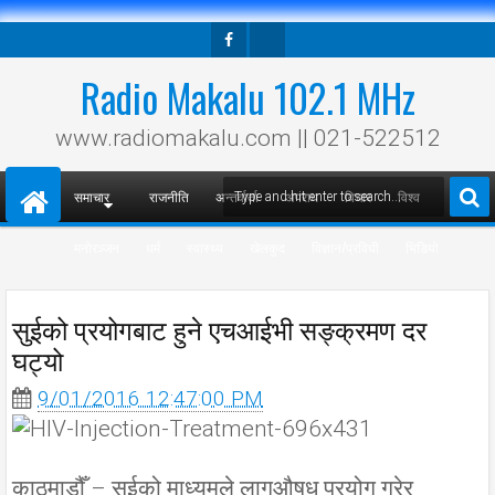
Facebook
Twitter
Radio Makalu 102.1 MHz
www.radiomakalu.com || 021-522512
समाचार
राजनीति
अन्तर्वार्ता
अपराध
विचार
विश्व
मनोरञ्जन
धर्म
स्वास्थ्य
खेलकुद
विज्ञान/प्रविधी
भिडियो
सुईको प्रयोगबाट हुने एचआईभी सङ्क्रमण दर
घट्यो
9/01/2016 12:47:00 PM
काठमाडौँ – सुईको माध्यमले लागूऔषध प्रयोग गरेर