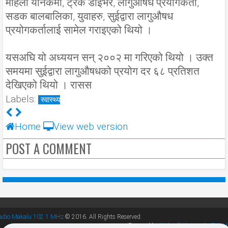
महिला यौनकर्मी, ट्रक डाइभर, लागुऔषध प्रयोगकर्ता,
सडक बालबालिका, युवाहरु, सुईद्वारा लागुऔषध
प्रयोगकर्तालाई सामेल गराइएको थियो ।
यसअघि यो अध्ययन सन् २००२ मा गरिएको थियो । उक्त
समयमा सुईद्वारा लागुऔषधको प्रयोग दर ६८ प्रतिशत
देखिएको थियो । रासस
Labels:
स्वास्थ्य
Home
View web version
POST A COMMENT
adio Makalu 102.1 MHz
© 2016. All Rights Reserved.
Powered by
Websoft University Pvt. Lt