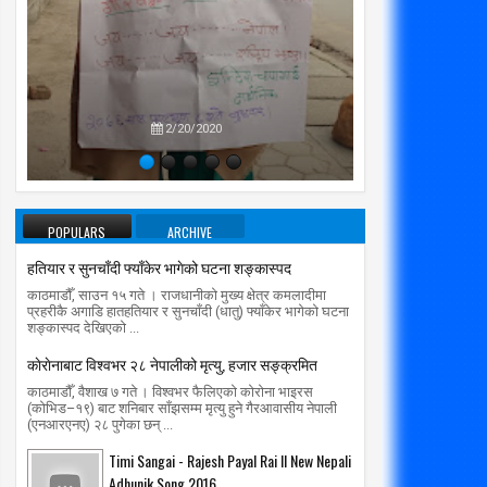
प्रतिपक्षब
उपने
2/20/2020
POPULARS
ARCHIVE
हतियार र सुनचाँदी फ्याँकेर भागेको घटना शङ्कास्पद
काठमाडौँ, साउन १५ गते । राजधानीको मुख्य क्षेत्र कमलादीमा
प्रहरीकै अगाडि हातहतियार र सुनचाँदी (धातु) फ्याँकेर भागेको घटना
शङ्कास्पद देखिएको ...
काेराेनाबाट विश्वभर २८ नेपालीको मृत्यु, हजार सङ्क्रमित
काठमाडौँ, वैशाख ७ गते । विश्वभर फैलिएको कोरोना भाइरस
(कोभिड–१९) बाट शनिबार साँझसम्म मृत्यु हुने गैरआवासीय नेपाली
(एनआरएनए) २८ पुगेका छन् ...
Timi Sangai - Rajesh Payal Rai ll New Nepali
Adhunik Song 2016