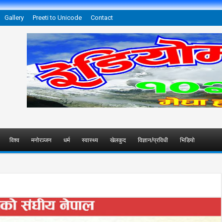
Gallery
Preeti to Unicode
Contact
विश्व
मनोरञ्जन
धर्म
स्वास्थ्य
खेलकुद
विज्ञान/प्रविधी
भिडियो