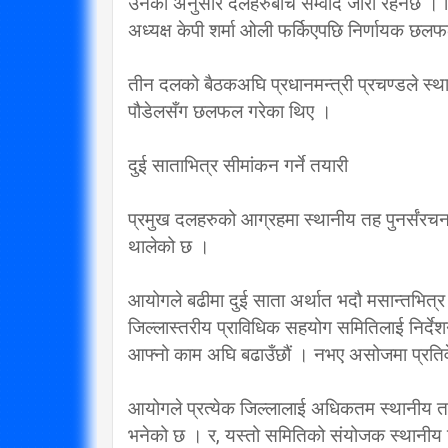
उनका अनुसार दलहरुबीच सम्वाद जारी रहनेछ । विद
विप्लव समूह संविधानको
अध्यक्ष केपी शर्मा ओली फर्किएपछि निर्णायक छल
दायराभित्र आएर हिँड्नुको
सरकारलाई व
विकल्प छैन् : मुख्यमन्त्री राई
गर्छ 
तीन दलको बैठकअघि प्रधानमन्त्री प्रचण्डले स्था
पौडेलसँग छलफल गरेका थिए ।
3/10/2018
दुई साताभित्र सीमांकन गर्ने तयारी
प्रमुख दलहरुको आग्रहमा स्थानीय तह पुनर्संरच
थालेको छ ।
आयोगले बढीमा दुई साता अर्थात भदौ मसान्तभित्र 
जिल्लास्तरीय प्राविधिक सहयोग समितिलाई निर्द
आफ्नो काम अघि बढाउँछौं । नभए असोजमा प्रतिवेद
आयोगले प्रत्येक जिल्लालाई अधिकतम स्थानीय तह
भनेको छ । र, यस्तो समितिको संयोजक स्थानी