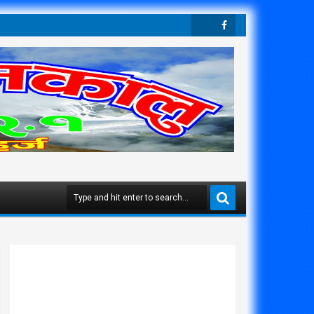
Twit
Face
Ter
Boo
K