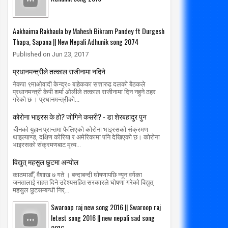
Aakhaima Rakhaula by Mahesh Bikram Pandey ft Durgesh
Thapa, Sapana || New Nepali Adhunik song 2074
Published on Jun 23, 2017
प्रधानमन्त्रीले तत्काल राजीनामा नदिने
नेकपा ९माओवादी केन्द्र० बाहेकका सत्तारुढ दलको बैठकले
प्रधानमन्त्री केपी शर्मा ओलीले तत्काल राजीनामा दिन नहुने ठहर
गरेको छ । प्रधानमन्त्रीको...
कोरोना भाइरस के हो? जोगिने कसरी? - डा शेरबहादुर पुन
चीनको युहान प्रान्तमा फैलिएको कोरोना भाइरसको संक्रमण
थाइल्याण्ड, दक्षिण कोरिया र अमेरिकामा पनि देखिएको छ। कोरोना
भाइरसको संक्रमणबाट मृत्य...
विद्युत् महसुल छुटमा अन्योल
काठमाडौँ, वैशाख ७ गते । बन्दाबन्दी घोषणापछि न्यून वर्गका
जनतालाई राहत दिने उद्देश्यसहित सरकारले घोषणा गरेको विद्युत्
01
01
Mar
Mar
महसुल छुटसम्बन्धी निर्...
2020
2020
Swaroop raj new song 2016 || Swaroop raj
रम मिर्गौला प्रत्यारोपणका लागि सोमबार
सार्वजनिक यातायात सेवा प्राधिकरण मात
letest song 2016 || new nepali sad song
्पताल भर्ना हुने