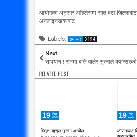
आयोगका अनुसार अहिलेसम्म सात वटा जिल्लाबाट 
अनलाइनखबरबाट
Labels:
समाचार
3194
Next
सावधान ! रातमा बत्ति बालेर सुत्नाले क्यान्सर
RELATED POST
19
19
Apr
Apr
2020
2020
ाँकेर भागेको घटना
विद्युत् महसुल छुटमा अन्योल
काेराेनाबाट 
सङ्क्रमित