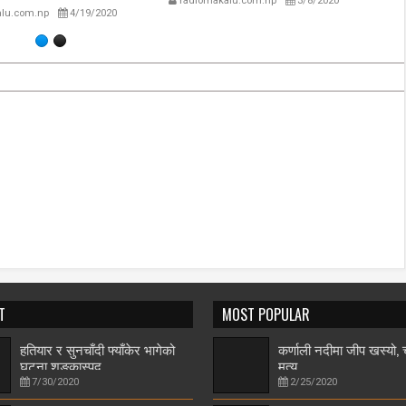
radiomakalu.com.np
3/8/2020
lu.com.np
4/19/2020
T
MOST POPULAR
हतियार र सुनचाँदी फ्याँकेर भागेको
कर्णाली नदीमा जीप खस्यो
घटना शङ्कास्पद
मृत्यु
7/30/2020
2/25/2020