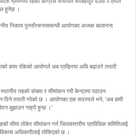
ेश भ्रमणमा रहेका कांग्रेस सभापति शेरबहादुर देउवा र एमाले
‘कम्युनिस्टको खोल ओढेका
फल हुनेछ ।
िप्लव चुनौति, के
पुराना पार्टीहरु चक्रपथमा
अब सरकार ?
जति घुमे पनि कहिँ पुग्दैनन्’
नीय निकाय पुनर्संरचनासम्वन्धी आयोगका अध्यक्ष बालानन्द
2/21/2018
2/21/2018
नाको काम रोकेको आयोगले अब प्रक्रिया अघि बढाउने तयारी
स्थानीय तहको संख्या र सीमांकन गरी केन्द्रमा पठाउन
ेशन दिने तयारी गरेको छ । आयोगका एक सदस्यले भने, ‘अब हामी
न बुझाउन गाह्रो हुन्छ ।’
को सीमा तोकेर सीमांकन गर्न जिल्लास्तरीय प्राविधिक समितिलाई
य विकास अधिकारीलाई तोकिएको छ ।