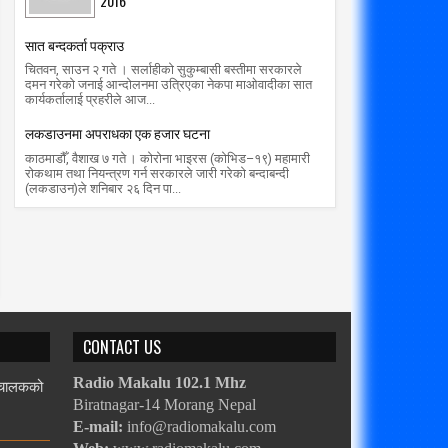
2016
radiomakalu.com.np
3/1/2020
radiomakalu.com.np
3/1/2020
सात बन्दकर्ता पक्राउ
चितवन, साउन २ गते । सर्लाहीको सुकुम्बासी बस्तीमा सरकारले
दमन गरेको जनाई आन्दोलनमा उत्रिएका नेकपा माओवादीका सात
कार्यकर्तालाई प्रहरीले आज...
लकडाउनमा अपराधका एक हजार घटना
काठमाडौँ, वैशाख ७ गते । कोरोना भाइरस (कोभिड–१९) महामारी
रोकथाम तथा नियन्त्रण गर्न सरकारले जारी गरेको बन्दाबन्दी
(लकडाउन)ले शनिबार २६ दिन पा...
CONTACT US
, चालकको
Radio Makalu 102.1 Mhz
Biratnagar-14 Morang Nepal
E-mail:
info@radiomakalu.com