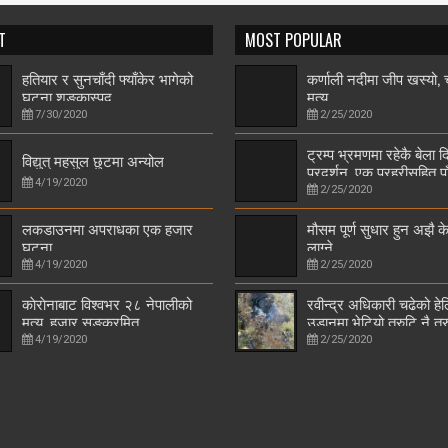
T
MOST POPULAR
हतियार र सुनचाँदी फ्याँकेर भागेको
कर्णाली नदीमा जीप खस्यो
घटना शङ्कास्पद
मृत्यु
7/30/2020
2/25/2020
ट्रम्प भ्रमणमा रहेकै बेला द
विद्युत् महसुल छुटमा अन्योल
प्रदर्शन, एक प्रहरीसहित प
4/19/2020
जनाको मृत्यु
2/25/2020
लकडाउनमा अपराधका एक हजार
मौसम पूर्ण सुधार हुन अझै क
घटना
लाग्ने
4/19/2020
2/25/2020
काेराेनाबाट विश्वभर २८ नेपालीको
रवीन्द्र अधिकारी चढेको हे
मृत्यु, हजार सङ्क्रमित
उडानमा भेटियो त्रुटि नै त्र
4/19/2020
2/25/2020