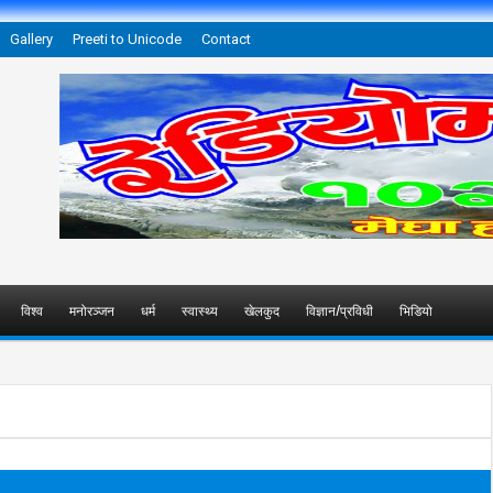
Gallery
Preeti to Unicode
Contact
विश्व
मनोरञ्जन
धर्म
स्वास्थ्य
खेलकुद
विज्ञान/प्रविधी
भिडियो