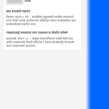
2016
सात बन्दकर्ता पक्राउ
21
17
Oct
Oct
चितवन, साउन २ गते । सर्लाहीको सुकुम्बासी बस्तीमा सरकारले
2018
2018
दमन गरेको जनाई आन्दोलनमा उत्रिएका नेकपा माओवादीका सात
कार्यकर्तालाई प्रहरीले आज...
ादशैँको मौलिकता हराउँदै
सोनामाई मन्दिरमा भूतमेला शुरु
गच्छदारलाई सरकारमा जान गठबन्धन वा मोर्चाले नरोक्ने
radio makalu
10/21/2018
radio makalu
10/17/2018
काठमाडौ, साउन १३ । संयुक्त लोकतान्त्रिक मधेशी मोर्चा तथा
संघीय गठबन्धनले नेपाली काँग्रेस र नेकपा (माओवादी) केन्द्रको
सत्ता गठबन्धनको सरकारम...