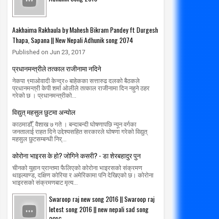
Aakhaima Rakhaula by Mahesh Bikram Pandey ft Durgesh
Thapa, Sapana || New Nepali Adhunik song 2074
Published on Jun 23, 2017
प्रधानमन्त्रीले तत्काल राजीनामा नदिने
नेकपा ९माओवादी केन्द्र० बाहेकका सत्तारुढ दलको बैठकले
प्रधानमन्त्री केपी शर्मा ओलीले तत्काल राजीनामा दिन नहुने ठहर
गरेको छ । प्रधानमन्त्रीको...
विद्युत् महसुल छुटमा अन्योल
काठमाडौँ, वैशाख ७ गते । बन्दाबन्दी घोषणापछि न्यून वर्गका
जनतालाई राहत दिने उद्देश्यसहित सरकारले घोषणा गरेको विद्युत्
महसुल छुटसम्बन्धी निर्...
कोरोना भाइरस के हो? जोगिने कसरी? - डा शेरबहादुर पुन
चीनको युहान प्रान्तमा फैलिएको कोरोना भाइरसको संक्रमण
थाइल्याण्ड, दक्षिण कोरिया र अमेरिकामा पनि देखिएको छ। कोरोना
भाइरसको संक्रमणबाट मृत्य...
Swaroop raj new song 2016 || Swaroop raj
letest song 2016 || new nepali sad song