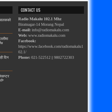
CONTACT US
, चालकको
Radio Makalu 102.1 Mhz
Biratnagar-14 Morang Nepal
E-mail:
info@radiomakalu.com
Web:
www.radiomakalu.com
िल्लीमा
Facebook:
ाँच
https://www.facebook.com/radiomakalu1
02.1/
ेही दिन
Phone:
021-522512 || 9802722303
लिकप्टर
ुटि