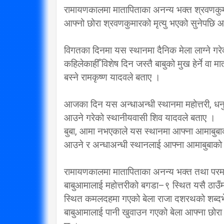
रामायणकालमा मातापिताका अनन्य भक्त श्रवणकुमा
विप्लव समूह संविधानको
आफ्नो छोरा श्रवणकुमारको मृत्यु भएको सुनेपछि आफ
दायराभित्र आएर हिँड्नुको
सरकारलाई व
विकल्प छैन् : मुख्यमन्त्री राई
गर्छ 
विगतका दिनमा यस स्थानमा दैनिक मेला लाग्ने गरेक
3/10/2018
कहिलेकाहीँ विशेष दिन जस्तै बाबुको मुख हेर्ने वा मा
बस्ने रामकृष्ण यादवले बताए ।
आजका दिन यस अन्धाअन्धी स्थानमा महोत्तरी, धनु
आउने गरेको स्थानीयवासी शिव यादवले बताए ।
बुबा, आमा नभएकाले यस स्थानमा आफ्ना आमाबुबाको 
आउने र अन्धाअन्धी स्थानलाई आफ्ना आमाबुबाको स
रामायणकालमा मातापिताका अनन्य भक्त तथा परम आ
बाबुआमालाई महोत्तरीको बगडा–९ स्थित यसै ठाउँम
स्थित कमलदहमा गएको बेला राजा दशरथको शब्दभे
बाबुआमालाई पानी खुवाउन गएको बेला आफ्ना छोरा मर