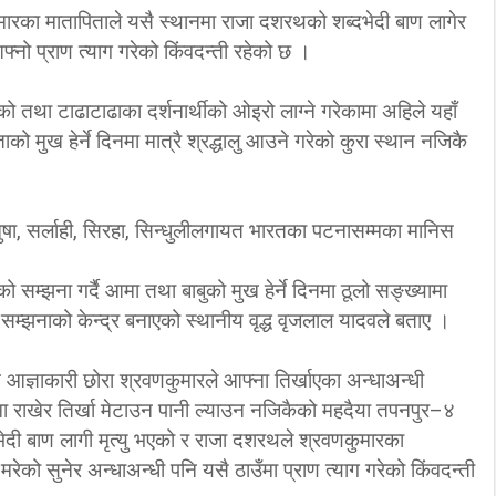
रका मातापिताले यसै स्थानमा राजा दशरथको शब्दभेदी बाण लागेर
‘कम्युनिस्टको खोल ओढेका
्नो प्राण त्याग गरेको किंवदन्ती रहेको छ ।
िप्लव चुनौति, के
पुराना पार्टीहरु चक्रपथमा
अब सरकार ?
जति घुमे पनि कहिँ पुग्दैनन्’
ो तथा टाढाटाढाका दर्शनार्थीको ओइरो लाग्ने गरेकामा अहिले यहाँ
2/21/2018
2/21/2018
ताको मुख हेर्ने दिनमा मात्रै श्रद्धालु आउने गरेको कुरा स्थान नजिकै
षा, सर्लाही, सिरहा, सिन्धुलीलगायत भारतका पटनासम्मका मानिस
सम्झना गर्दै आमा तथा बाबुको मुख हेर्ने दिनमा ठूलो सङ्ख्यामा
म्झनाको केन्द्र बनाएको स्थानीय वृद्ध वृजलाल यादवले बताए ।
ज्ञाकारी छोरा श्रवणकुमारले आफ्ना तिर्खाएका अन्धाअन्धी
ा राखेर तिर्खा मेटाउन पानी ल्याउन नजिकैको महदैया तपनपुर–४
दी बाण लागी मृत्यु भएको र राजा दशरथले श्रवणकुमारका
ेको सुनेर अन्धाअन्धी पनि यसै ठाउँमा प्राण त्याग गरेको किंवदन्ती