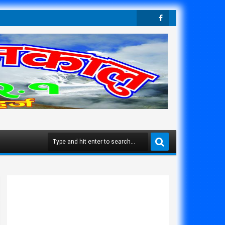
Twit
Face
Ter
Boo
K