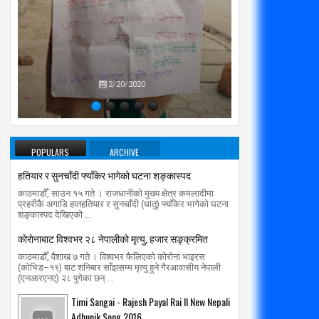
प्रतिपक्षब
उपने
2/20/2020
POPULARS
ARCHIVE
हतियार र सुनचाँदी फ्याँकेर भागेको घटना शङ्कास्पद
काठमाडौँ, साउन १५ गते । राजधानीको मुख्य क्षेत्र कमलादीमा
प्रहरीकै अगाडि हातहतियार र सुनचाँदी (धातु) फ्याँकेर भागेको घटना
शङ्कास्पद देखिएको ...
काेराेनाबाट विश्वभर २८ नेपालीको मृत्यु, हजार सङ्क्रमित
काठमाडौँ, वैशाख ७ गते । विश्वभर फैलिएको कोरोना भाइरस
(कोभिड–१९) बाट शनिबार साँझसम्म मृत्यु हुने गैरआवासीय नेपाली
(एनआरएनए) २८ पुगेका छन् ...
Timi Sangai - Rajesh Payal Rai ll New Nepali
Adhunik Song 2016