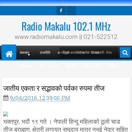
Facebook
Twitter
Radio Makalu 102.1 MHz
www.radiomakalu.com || 021-522512
समाचार
राजनीति
अन्तर्वार्ता
अपराध
विचार
विश्व
मनोरञ्जन
धर्म
स्वास्थ्य
खेलकुद
विज्ञान/प्रविधी
भिडियो
जातीय एकता र सद्भावको पर्वका रुपमा तीज
9/04/2016 12:39:00 PM
भक्तपुर, भदौ १९ गते । नेपाली हिन्दू महिलाको ठूलो चाड
तीज ब्राह्मण, क्षेत्री लगायत समुदाय मात्र नभई नेवार सहित