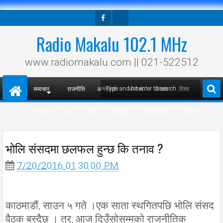
Facebook
Twitter
Radio Makalu 102.1 MHz
www.radiomakalu.com || 021-522512
समाचार
राजनीति
अन्तर्वार्ता
अपराध
विचार
विश्व
मनोरञ्जन
धर्म
स्वास्थ्य
खेलकुद
विज्ञान/प्रविधी
भिडियो
भोलि संसदमा छलफल हुन्छ कि तनाव ?
7/20/2016 01:30:00 PM
काठमाडौं, साउन ५ गते ।एक साता स्थगितपछि भोलि संसद
वैठक बस्दैछ । तर, आज दिउँसोसम्मको राजनीतिक