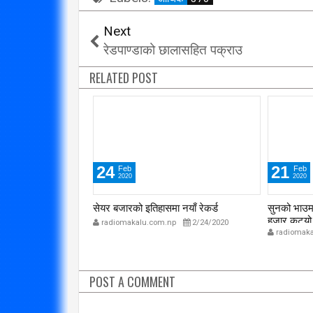
Next
रेडपाण्डाको छालासहित पक्राउ
RELATED POST
24
21
Feb
Feb
2020
2020
मा चहलपहल बढ्दै
सेयर बजारको इतिहासमा नयाँ रेकर्ड
सुनको भाउमा
हजार कट्यो, 
p
2/24/2020
radiomakalu.com.np
2/24/2020
radiomaka
POST A COMMENT