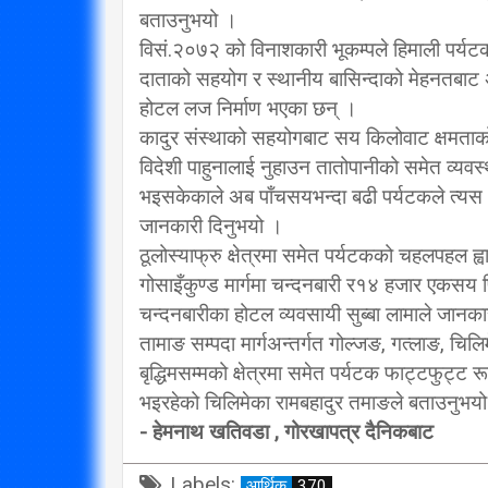
बताउनुभयो ।
विसं.२०७२ को विनाशकारी भूकम्पले हिमाली पर्यटक
प्रतिपक्षब
दाताको सहयोग र स्थानीय बासिन्दाको मेहनतबाट अ
उपने
होटल लज निर्माण भएका छन् ।
2/20/2020
कादुर संस्थाको सहयोगबाट सय किलोवाट क्षमता
विदेशी पाहुनालाई नुहाउन तातोपानीको समेत व्यवस्
भइसकेकाले अब पाँचसयभन्दा बढी पर्यटकले त्यस क्
जानकारी दिनुभयो ।
ठूलोस्याफ्रु क्षेत्रमा समेत पर्यटकको चहलपहल ह्वात
गोसाइँकुण्ड मार्गमा चन्दनबारी र१४ हजार एकसय फ
चन्दनबारीका होटल व्यवसायी सुब्बा लामाले जानका
तामाङ सम्पदा मार्गअन्तर्गत गोल्जङ, गत्लाङ, चिलिम
बृद्धिमसम्मको क्षेत्रमा समेत पर्यटक फाट्टफुट्
भइरहेको चिलिमेका रामबहादुर तमाङले बताउनुभय
- हेमनाथ खतिवडा , गोरखापत्र दैनिकबाट
Labels:
आर्थिक
370