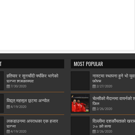
T
MOST POPULAR
हतियार र सुनचाँदी फ्याँकेर भागेको
नास्टमा स्थापना हुने भो युवा
घटना शङ्कास्पद
फोरम
7/30/2020
2/27/2020
चेल्सीको मैदानमा वायर्नको
विद्युत् महसुल छुटमा अन्योल
जित
4/19/2020
2/26/2020
लकडाउनमा अपराधका एक हजार
दिल्लीमा दशकौंयताको खराब 
घटना
२० को मृत्यु
4/19/2020
2/26/2020