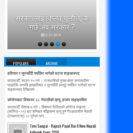
‘कम्युनि
सरकारलाई विप्लव चुनौति, के
पुराना पा
गर्छ अब सरकार ?
जति घुमे प
2/21/2018
POPULARS
ARCHIVE
हतियार र सुनचाँदी फ्याँकेर भागेको घटना शङ्कास्पद
काठमाडौँ, साउन १५ गते । राजधानीको मुख्य क्षेत्र कमलादीमा
प्रहरीकै अगाडि हातहतियार र सुनचाँदी (धातु) फ्याँकेर भागेको घटना
शङ्कास्पद देखिएको ...
काेराेनाबाट विश्वभर २८ नेपालीको मृत्यु, हजार सङ्क्रमित
काठमाडौँ, वैशाख ७ गते । विश्वभर फैलिएको कोरोना भाइरस
(कोभिड–१९) बाट शनिबार साँझसम्म मृत्यु हुने गैरआवासीय नेपाली
(एनआरएनए) २८ पुगेका छन् ...
Timi Sangai - Rajesh Payal Rai ll New Nepali
Adhunik Song 2016