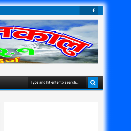
Twit
Face
Ter
Boo
K