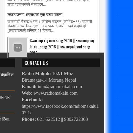
सत्ता गठबन्धनको सरकारम...
लकडाउनमा अपराधका एक हजार घटना
काठमाडौँ, वैशाख ७ गते । कोरोना भाइरस (कोभिड–१९) महामारी
रोकथाम तथा नियन्त्रण गर्न सरकारले जारी गरेको बन्दाबन्दी
(लकडाउन)ले शनिबार २६ दिन पा...
Swaroop raj new song 2016 || Swaroop raj
letest song 2016 || new nepali sad song
2016
CONTACT US
 वैज्ञानिक
Radio Makalu 102.1 Mhz
Biratnagar-14 Morang Nepal
E-mail:
info@radiomakalu.com
Web:
www.radiomakalu.com
 शानदार
Facebook:
https://www.facebook.com/radiomakalu1
02.1/
हिंसा,
Phone:
021-522512 || 9802722303