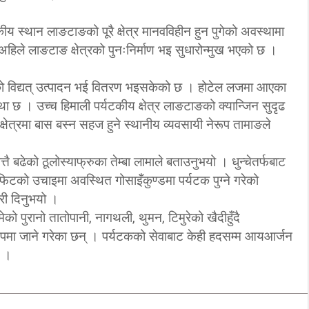
विप्लव समूह संविधानको
ीय स्थान लाङटाङको पूरै क्षेत्र मानवविहीन हुन पुगेको अवस्थामा
िनाको सदन हुँदैन–
दायराभित्र आएर हिँड्नुको
हिले लाङटाङ क्षेत्रको पुनःनिर्माण भइ सुधारोन्मुख भएको छ ।
ता गच्छदार
विकल्प छैन् : मुख्यमन्त्री राई
3/11/2018
3/10/2018
को विद्यत् उत्पादन भई वितरण भइसकेको छ । होटेल लजमा आएका
था छ । उच्च हिमाली पर्यटकीय क्षेत्र लाङटाङको क्यान्जिन सुदृढ
षेत्रमा बास बस्न सहज हुने स्थानीय व्यवसायी नेरूप तामाङले
्तै बढेको ठूलोस्याफ्रुका तेम्बा लामाले बताउनुभयो । धुन्चेतर्फबाट
िटको उचाइमा अवस्थित गोसाइँकुण्डमा पर्यटक पुग्ने गरेको
री दिनुभयो ।
ेको पुरानो तातोपानी, नागथली, थुमन, टिमुरेको खैदीहुँदै
ट रूपमा जाने गरेका छन् । पर्यटकको सेवाबाट केही हदसम्म आयआर्जन
ो ।