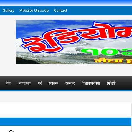
Gallery
Preeti to Unicode
Contact
विश्व
मनोरञ्जन
धर्म
स्वास्थ्य
खेलकुद
विज्ञान/प्रविधी
भिडियो