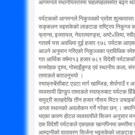
आगमनले स्थानीयस्तरमा चहलपहलसमेत बढ्न था
पर्यटकको आगमनले निकुञ्जको प्रवेश शुल्कवापत प
सङ्कलन भइसकेको लाङटाङ राष्ट्रिय निकुन्ज कार
फ्रान्स, इजरायल, नेदरल्याण्ड्स, अष्टे«लिया, स्
गतवर्ष यस अवधिमा दुई हजार ९७८ पर्यटक आएका 
आउने अनुमान गरिएको निकुञ्जका प्राविधिक रमेश
गत आर्थिक वर्षमा१३ हजार ७८९ विदेशी पर्यटक
मनमोहक दृश्य, गोसाइँकुण्ड एवं स्थानीय कला, संस
तामाङले बताउनुभयो ।
स्याफ्रुबेंसीबाट एउटा मार्ग खाम्जिङ, शेर्पागाउँ र 
व्यवसायी ढिण्डुप तामाङले स्याफ्रुबाट पर्यटक हिँ
समुद्री सतहदेखि तीन हजार नौसय मिटर उचाइको क्या
अग्ला स्थानको अवलोकन गर्ने गरेका छन् । क्यान्
भएका कारण होटल व्यवसायीले सिजन अनुसार मनग्
एक विदेशी पर्यटकले एकछाक खानपिनमा कम्तीमा दुई
आम्दानीको वातावरण सिर्जना भइसकेको लाङटाङ पुनः