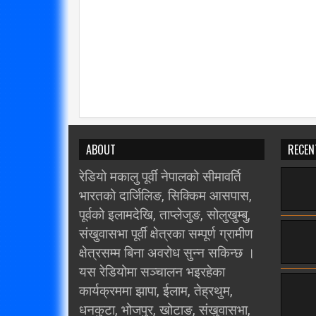
ABOUT
RECEN
रेडियो मकालु पूर्वी नेपालको सीमावर्ति
भारतको दार्जिलिङ, सिक्किम आसपास,
पूर्वको इलामदेखि, ताप्लेजुङ, सोलुखुम्बु,
संखुवासभा पूर्वी क्षेत्रका सम्पूर्ण ग्रामीण
क्षेत्रसम्म बिना अवरोध सुन्न सकिन्छ ।
यस रेडियोमा सञ्चालन भइरहेका
कार्यक्रममा झापा, ईलाम, तेह्रथुम,
धनकुटा, भोजपुर, खोटाङ, संखुवासभा,