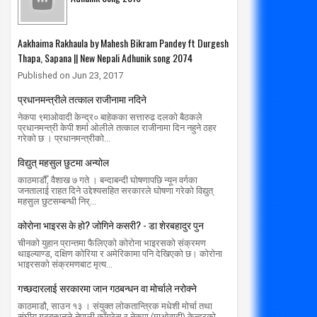
Aakhaima Rakhaula by Mahesh Bikram Pandey ft Durgesh
Thapa, Sapana || New Nepali Adhunik song 2074
Published on Jun 23, 2017
प्रधानमन्त्रीले तत्काल राजीनामा नदिने
नेकपा ९माओवादी केन्द्र० बाहेकका सत्तारुढ दलको बैठकले
प्रधानमन्त्री केपी शर्मा ओलीले तत्काल राजीनामा दिन नहुने ठहर
गरेको छ । प्रधानमन्त्रीको...
विद्युत् महसुल छुटमा अन्योल
01
01
Mar
Mar
काठमाडौँ, वैशाख ७ गते । बन्दाबन्दी घोषणापछि न्यून वर्गका
2020
2020
जनतालाई राहत दिने उद्देश्यसहित सरकारले घोषणा गरेको विद्युत्
महसुल छुटसम्बन्धी निर्...
ेलमा कान्छो राष्ट्रिय निकुञ्ज
वन्यजन्तु बन्न सक्छन् समृद्धिको आधार
कोरोना भाइरस के हो? जोगिने कसरी? - डा शेरबहादुर पुन
radiomakalu.com.np
3/1/2020
radiomakalu.com.np
3/1/2020
चीनको युहान प्रान्तमा फैलिएको कोरोना भाइरसको संक्रमण
थाइल्याण्ड, दक्षिण कोरिया र अमेरिकामा पनि देखिएको छ। कोरोना
भाइरसको संक्रमणबाट मृत्य...
गच्छदारलाई सरकारमा जान गठबन्धन वा मोर्चाले नरोक्ने
काठमाडौ, साउन १३ । संयुक्त लोकतान्त्रिक मधेशी मोर्चा तथा
संघीय गठबन्धनले नेपाली काँग्रेस र नेकपा (माओवादी) केन्द्रको