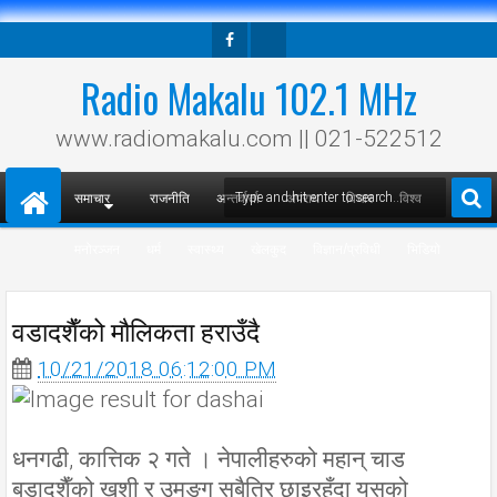
Facebook
Twitter
Radio Makalu 102.1 MHz
www.radiomakalu.com || 021-522512
समाचार
राजनीति
अन्तर्वार्ता
अपराध
विचार
विश्व
मनोरञ्जन
धर्म
स्वास्थ्य
खेलकुद
विज्ञान/प्रविधी
भिडियो
वडादशैँको मौलिकता हराउँदै
10/21/2018 06:12:00 PM
धनगढी, कात्तिक २ गते । नेपालीहरुको महान् चाड
बडादशैँको खुशी र उमङ्ग सबैतिर छाइरहँदा यसको