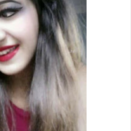
‘कम्युनिस्टको खोल ओढेका
िप्लव चुनौति, के
पुराना पार्टीहरु चक्रपथमा
अब सरकार ?
जति घुमे पनि कहिँ पुग्दैनन्’
2/21/2018
2/21/2018