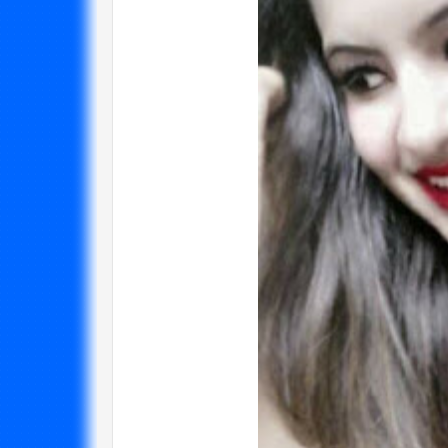
विप्लव समूह संविधानको
दायराभित्र आएर हिँड्नुको
सरकारलाई व
विकल्प छैन् : मुख्यमन्त्री राई
गर्छ 
3/10/2018