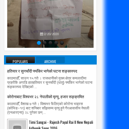
प्रतिपक्षब
उपने
2/20/2020
POPULARS
ARCHIVE
हतियार र सुनचाँदी फ्याँकेर भागेको घटना शङ्कास्पद
काठमाडौँ, साउन १५ गते । राजधानीको मुख्य क्षेत्र कमलादीमा
प्रहरीकै अगाडि हातहतियार र सुनचाँदी (धातु) फ्याँकेर भागेको घटना
शङ्कास्पद देखिएको ...
काेराेनाबाट विश्वभर २८ नेपालीको मृत्यु, हजार सङ्क्रमित
काठमाडौँ, वैशाख ७ गते । विश्वभर फैलिएको कोरोना भाइरस
(कोभिड–१९) बाट शनिबार साँझसम्म मृत्यु हुने गैरआवासीय नेपाली
(एनआरएनए) २८ पुगेका छन् ...
Timi Sangai - Rajesh Payal Rai ll New Nepali
Adhunik Song 2016