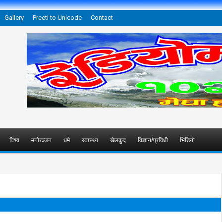
Gallery
Preeti to Unicode
Contact
विश्व
मनोरञ्जन
धर्म
स्वास्थ्य
खेलकुद
विज्ञान/प्रविधी
भिडियो