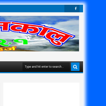
Twit
Face
Ter
Boo
K