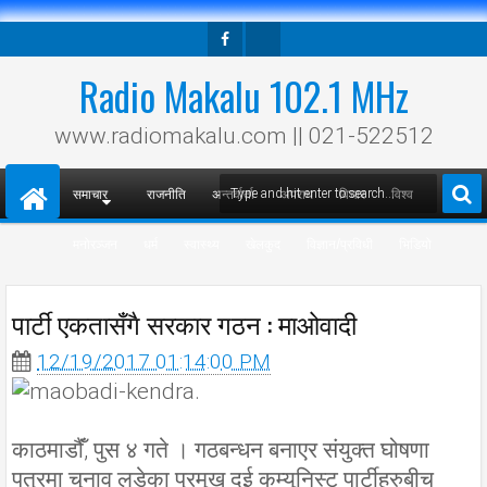
Facebook
Twitter
Radio Makalu 102.1 MHz
www.radiomakalu.com || 021-522512
समाचार
राजनीति
अन्तर्वार्ता
अपराध
विचार
विश्व
मनोरञ्जन
धर्म
स्वास्थ्य
खेलकुद
विज्ञान/प्रविधी
भिडियो
पार्टी एकतासँगै सरकार गठन : माओवादी
12/19/2017 01:14:00 PM
काठमाडौँं, पुस ४ गते । गठबन्धन बनाएर संयुक्त घोषणा
पत्रमा चुनाव लडेका प्रमुख दुई कम्युनिस्ट पार्टीहरुबीच