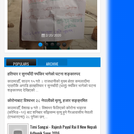
प्रतिपक्षब
उपने
2/20/2020
POPULARS
ARCHIVE
हतियार र सुनचाँदी फ्याँकेर भागेको घटना शङ्कास्पद
काठमाडौँ, साउन १५ गते । राजधानीको मुख्य क्षेत्र कमलादीमा
प्रहरीकै अगाडि हातहतियार र सुनचाँदी (धातु) फ्याँकेर भागेको घटना
शङ्कास्पद देखिएको ...
काेराेनाबाट विश्वभर २८ नेपालीको मृत्यु, हजार सङ्क्रमित
काठमाडौँ, वैशाख ७ गते । विश्वभर फैलिएको कोरोना भाइरस
(कोभिड–१९) बाट शनिबार साँझसम्म मृत्यु हुने गैरआवासीय नेपाली
(एनआरएनए) २८ पुगेका छन् ...
Timi Sangai - Rajesh Payal Rai ll New Nepali
Adhunik Song 2016