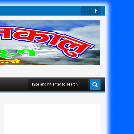
Twit
Face
Ter
Boo
K