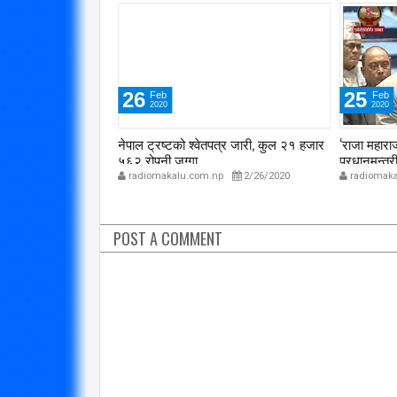
25
24
Feb
Feb
2020
2020
त्र जारी, कुल २१ हजार
‘राजा महाराजालाई इर्ष्या लाग्यो होला
विकास बजेट
प्रधानमन्त्रीज्यू !’
सात महिनाम
p
2/26/2020
radiomakalu.com.np
2/25/2020
radiomaka
POST A COMMENT