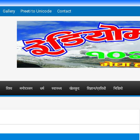
Gallery
Preeti to Unicode
Contact
विश्व
मनोरञ्जन
धर्म
स्वास्थ्य
खेलकुद
विज्ञान/प्रविधी
भिडियो