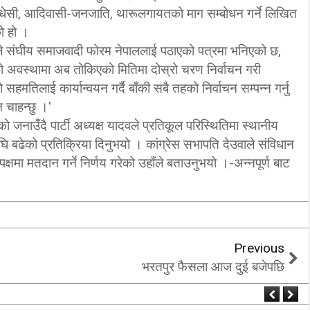
 मधेसी, आदिवासी-जनजाति, थारूलगायतको माग सम्बोधन गर्ने लिखित
‘कम्युनिस्टको खोल ओढेका
ो हो ।
िप्लव चुनौति, के
पुराना पार्टीहरु चक्रपथमा
देउवाले संघीय समाजवादी फोरम नेपाललाई पठाएको पत्रमा भनिएको छ,
अब सरकार ?
जति घुमे पनि कहिँ पुग्दैनन्’
 अवस्थामा अब तोकिएको मितिमा दोस्रो चरण निर्वाचन गरी
2/21/2018
2/21/2018
लाई कार्यान्वयन गर्दै बाँकी सबै तहको निर्वाचन सम्पन्न गर्नु
न चाहन्छु ।'
 जनाउँदै पार्टी अध्यक्ष यादवले प्रतिकूल परिस्थितिमा स्थानीय
ि बढेको प्रतिक्रिया दिनुभयो । कांग्रेस सभापति देउवाले संविधान
्षमा मतदान गर्ने निर्णय गरेको उहाँले बताउनुभयो ।-अन्नपूर्ण बाट
Previous
भरतपुर फैसला आज दुई बजेपछि