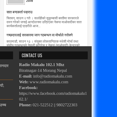
2016
सात बन्दकर्ता पक्राउ
चितवन, साउन २ गते । सर्लाहीको सुकुम्बासी बस्तीमा सरकारले
दमन गरेको जनाई आन्दोलनमा उत्रिएका नेकपा माओवादीका सात
कार्यकर्तालाई प्रहरीले आज...
गच्छदारलाई सरकारमा जान गठबन्धन वा मोर्चाले नरोक्ने
काठमाडौ, साउन १३ । संयुक्त लोकतान्त्रिक मधेशी मोर्चा तथा
संघीय गठबन्धनले नेपाली काँग्रेस र नेकपा (माओवादी) केन्द्रको
सत्ता गठबन्धनको सरकारम...
CONTACT US
 शानदार
Radio Makalu 102.1 Mhz
Biratnagar-14 Morang Nepal
E-mail:
info@radiomakalu.com
Web:
www.radiomakalu.com
दो,
Facebook:
https://www.facebook.com/radiomakalu1
02.1/
 उच्च
Phone:
021-522512 || 9802722303