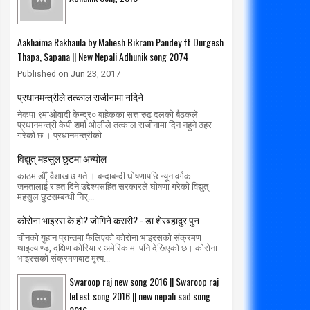
Aakhaima Rakhaula by Mahesh Bikram Pandey ft Durgesh
Thapa, Sapana || New Nepali Adhunik song 2074
Published on Jun 23, 2017
19
08
Apr
Mar
2020
2020
प्रधानमन्त्रीले तत्काल राजीनामा नदिने
कडाउनमा अपराधका एक हजार घटना
पत्रकार वीरेन्द्र साहको हत्या आरोपी १२
नेकपा ९माओवादी केन्द्र० बाहेकका सत्तारुढ दलको बैठकले
वर्षपछि पक्राउ
प्रधानमन्त्री केपी शर्मा ओलीले तत्काल राजीनामा दिन नहुने ठहर
radiomakalu.com.np
4/19/2020
गरेको छ । प्रधानमन्त्रीको...
radiomakalu.com.np
3/8/2020
विद्युत् महसुल छुटमा अन्योल
काठमाडौँ, वैशाख ७ गते । बन्दाबन्दी घोषणापछि न्यून वर्गका
जनतालाई राहत दिने उद्देश्यसहित सरकारले घोषणा गरेको विद्युत्
महसुल छुटसम्बन्धी निर्...
कोरोना भाइरस के हो? जोगिने कसरी? - डा शेरबहादुर पुन
चीनको युहान प्रान्तमा फैलिएको कोरोना भाइरसको संक्रमण
थाइल्याण्ड, दक्षिण कोरिया र अमेरिकामा पनि देखिएको छ। कोरोना
भाइरसको संक्रमणबाट मृत्य...
Swaroop raj new song 2016 || Swaroop raj
letest song 2016 || new nepali sad song