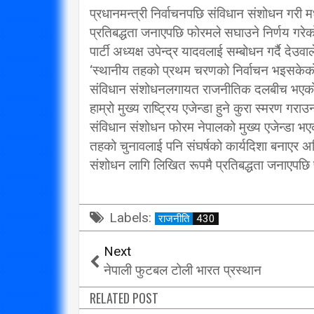
प्रधानमन्त्री निर्वाचनपछि संविधान संशोधन गरी
विप्लव समूह संविधानको
प्रतिबद्धता जनाएपछि फोरमले सघाउने निर्णय गरेक
दायराभित्र आएर हिँड्नुको
सरकारलाई व
पार्टी अध्यक्ष उपेन्द्र यादवलाई सम्बोधन गर्दै 
विकल्प छैन् : मुख्यमन्त्री राई
गर्छ 
‘स्थानीय तहको प्रथम चरणको निर्वाचन भइसकेको
3/10/2018
संविधान संशोधनलगायत राजनीतिक दलबीच भएको सहमति
हाम्रो मुख्य राष्ट्रिय एजेन्डा हुने कुरा स्मरण गराउ
संविधान संशोधन फोरम नेपालको मुख्य एजेन्डा भएको
तहको चुनावलाई पनि संघर्षको कार्यदिशा बनाएर अघ
संशोधन लागि लिखित रूपमै प्रतिबद्धता जनाएपछि पक
Labels:
राजनीति
430
Next
नेपाली फुटबल टोली भारत प्रस्थान
RELATED POST