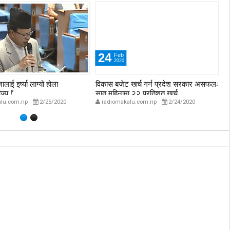
24
Feb
2020
 खर्च गर्न प्रदेश सरकार असफल:
प्रधानमन्त्री ओलीबाटै नेकपाको आचारसंहिता
ल
ा २२ प्रतिशत खर्च
उल्लंघन
lu.com.np
2/24/2020
radiomakalu.com.np
2/24/2020