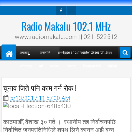
Facebook
Twitter
Radio Makalu 102.1 MHz
www.radiomakalu.com || 021-522512
समाचार
राजनीति
अन्तर्वार्ता
अपराध
विचार
विश्व
मनोरञ्जन
धर्म
स्वास्थ्य
खेलकुद
विज्ञान/प्रविधी
भिडियो
चुनाव जिते पनि काम गर्न रोक !
5/13/2017 11:57:00 AM
काठमाडौँ, वैशाख ३० गते । स्थानीय तह निर्वाचनपछि
निर्वाचित जनप्रतिनिधिले शपथ लिने कानुन अझै बन्न