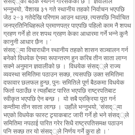
संसद््को बैठक स्थगन गरिसकेको छ । ज्ञवालीले
भन्नुभयो, ‘वैशाख ३१ गते स्थानीय तहको निर्वाचन भएपछि
जेठ २÷३ गतेदेखि परिणाम आउन थाल्छ, त्यसपछि निर्वाचित
जनप्रतिनिधिहरूले प्रमाणपत्र पाएपछि पहिलो काम नै शपथ
ग्रहण गर्ने हो तर शपथ ग्रहण केका आधारमा गर्ने भन्ने कुनै
कानुनी आधार छैन । ’
संसद््मा विचाराधीन स्थानीय तहको शासन सञ्चालन गर्न
बनेको विधयेक ऐनमा रूपान्तरण हुन करिब तीन साता लाग्न
सक्ने अनुमान ज्ञवालीको छ । विधयेक संसद््ले राज्य
व्यवस्था समितिमा पठाउन सक्छ, त्यसपछि उक्त समितिमा
दफावार छलफल हुन्छ, पुनः समितिले पूर्ण बैठकमा विधयेक
फिर्ता पठाउँछ र त्यहाँबाट पारित भएपछि राष्ट्रपतिबाट
स्वीकृत भएपछि ऐन बन्छ । यो सबै प्रक्रिया पूरा गर्न
कम्तीमा तीन साता लाग्छ । उहाँले भन्नुभयो, ‘संसद््मा
भएको विधयेक फास्ट ट्र्याकबाट जारी गर्ने हो भने संसद््ले
समितिमा नपठाई पारित गरेर सिधै राष्ट्रपतिसमक्ष पठाउन
पनि सक्छ तर यो संसद््ले निर्णय गर्ने कुरा हो । ’