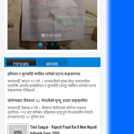
प्रतिपक्षब
उपने
2/20/2020
POPULARS
ARCHIVE
हतियार र सुनचाँदी फ्याँकेर भागेको घटना शङ्कास्पद
काठमाडौँ, साउन १५ गते । राजधानीको मुख्य क्षेत्र कमलादीमा
प्रहरीकै अगाडि हातहतियार र सुनचाँदी (धातु) फ्याँकेर भागेको घटना
शङ्कास्पद देखिएको ...
काेराेनाबाट विश्वभर २८ नेपालीको मृत्यु, हजार सङ्क्रमित
काठमाडौँ, वैशाख ७ गते । विश्वभर फैलिएको कोरोना भाइरस
(कोभिड–१९) बाट शनिबार साँझसम्म मृत्यु हुने गैरआवासीय नेपाली
(एनआरएनए) २८ पुगेका छन् ...
Timi Sangai - Rajesh Payal Rai ll New Nepali
Adhunik Song 2016