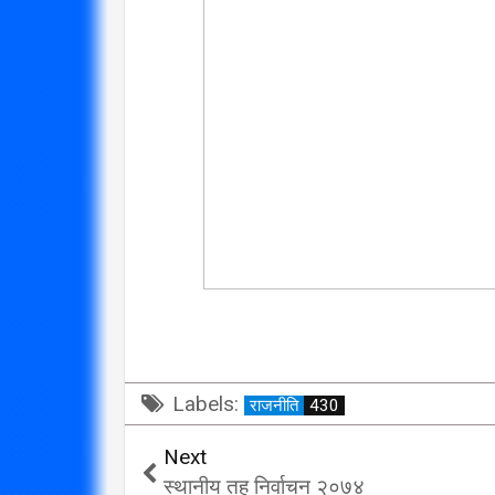
विप्लव समूह संविधानको
दायराभित्र आएर हिँड्नुको
सरकारलाई व
विकल्प छैन् : मुख्यमन्त्री राई
गर्छ 
3/10/2018
Labels:
राजनीति
430
Next
स्थानीय तह निर्वाचन २०७४