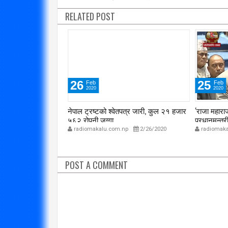
RELATED POST
26
25
Feb
Feb
2020
2020
को हत्या आरोपी १२
नेपाल ट्रष्टको श्वेतपत्र जारी, कुल २१ हजार
‘राजा महाराजा
५६२ रोपनी जग्गा
प्रधानमन्त्रीज
p
3/8/2020
radiomakalu.com.np
2/26/2020
radiomaka
POST A COMMENT