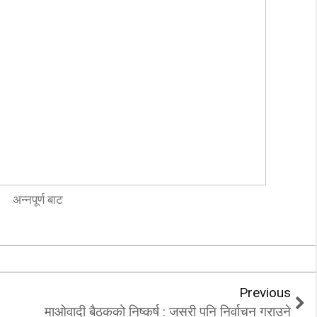
‘कम्युनिस्टको खोल ओढेका
िप्लव चुनौति, के
पुराना पार्टीहरु चक्रपथमा
अब सरकार ?
जति घुमे पनि कहिँ पुग्दैनन्’
2/21/2018
2/21/2018
अन्नपूर्ण बाट
Previous
माओवादी बैठकको निष्कर्ष : जसरी पनि निर्वाचन गराउने