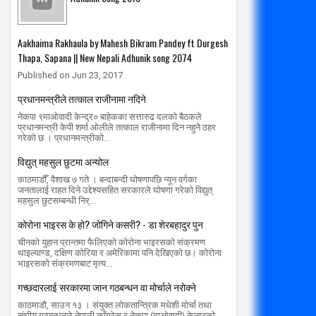
Aakhaima Rakhaula by Mahesh Bikram Pandey ft Durgesh
Thapa, Sapana || New Nepali Adhunik song 2074
Published on Jun 23, 2017
प्रधानमन्त्रीले तत्काल राजीनामा नदिने
24
19
Feb
Apr
नेकपा ९माओवादी केन्द्र० बाहेकका सत्तारुढ दलको बैठकले
2020
2020
प्रधानमन्त्री केपी शर्मा ओलीले तत्काल राजीनामा दिन नहुने ठहर
गरेको छ । प्रधानमन्त्रीको...
रधानमन्त्री ओलीबाटै नेकपाको आचारसंहिता
लकडाउनमा अपराधका एक हजार घटना
विद्युत् महसुल छुटमा अन्योल
ल्लंघन
radiomakalu.com.np
4/19/2020
radiomakalu.com.np
काठमाडौँ, वैशाख ७ गते । बन्दाबन्दी घोषणापछि न्यून वर्गका
2/24/2020
जनतालाई राहत दिने उद्देश्यसहित सरकारले घोषणा गरेको विद्युत्
महसुल छुटसम्बन्धी निर्...
कोरोना भाइरस के हो? जोगिने कसरी? - डा शेरबहादुर पुन
चीनको युहान प्रान्तमा फैलिएको कोरोना भाइरसको संक्रमण
थाइल्याण्ड, दक्षिण कोरिया र अमेरिकामा पनि देखिएको छ। कोरोना
भाइरसको संक्रमणबाट मृत्य...
गच्छदारलाई सरकारमा जान गठबन्धन वा मोर्चाले नरोक्ने
काठमाडौ, साउन १३ । संयुक्त लोकतान्त्रिक मधेशी मोर्चा तथा
संघीय गठबन्धनले नेपाली काँग्रेस र नेकपा (माओवादी) केन्द्रको