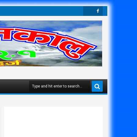
Twit
Face
Ter
Boo
K