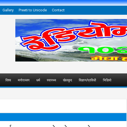
Gallery
Preeti to Unicode
Contact
विश्व
मनोरञ्जन
धर्म
स्वास्थ्य
खेलकुद
विज्ञान/प्रविधी
भिडियो