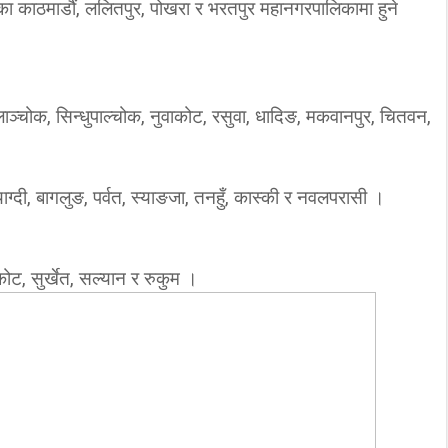
िएका काठमाडौं, ललितपुर, पोखरा र भरतपुर महानगरपालिकामा हुने
पलाञ्चोक, सिन्धुपाल्चोक, नुवाकोट, रसुवा, धादिङ, मकवानपुर, चितवन,
ाग्दी, बागलुङ, पर्वत, स्याङजा, तनहुँ, कास्की र नवलपरासी ।
रकोट, सुर्खेत, सल्यान र रुकुम ।