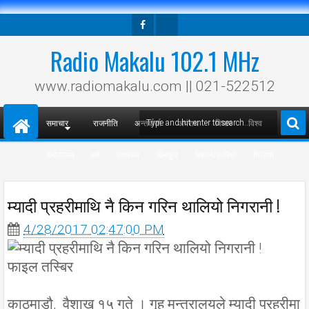
Facebook
Twitter
Radio Makalu 102.1 MHz
www.radiomakalu.com || 021-522512
समाचार
राजनीति
अन्तर्वार्ता
अपराध
विचार
विश्व
मनोरञ्जन
धर्म
स्वास्थ्य
खेलकुद
विज्ञान/प्रविधी
भिडियो
म्यादी प्रहरीमाथि नै किन गरिन थालियो निगरानी !
4/28/2017 02:47:00 PM
फाइल तस्बिर
काठमाडौ, वैशाख १५ गते । गृह मन्त्रालयले म्यादी प्रहरीमा