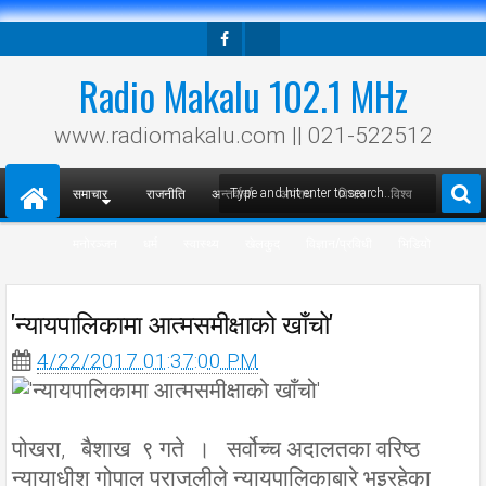
Facebook
Twitter
Radio Makalu 102.1 MHz
www.radiomakalu.com || 021-522512
समाचार
राजनीति
अन्तर्वार्ता
अपराध
विचार
विश्व
मनोरञ्जन
धर्म
स्वास्थ्य
खेलकुद
विज्ञान/प्रविधी
भिडियो
'न्यायपालिकामा आत्मसमीक्षाको खाँचो'
4/22/2017 01:37:00 PM
पोखरा, बैशाख ९ गते । सर्वोच्च अदालतका वरिष्ठ
न्यायाधीश गोपाल पराजुलीले न्यायपालिकाबारे भइरहेका