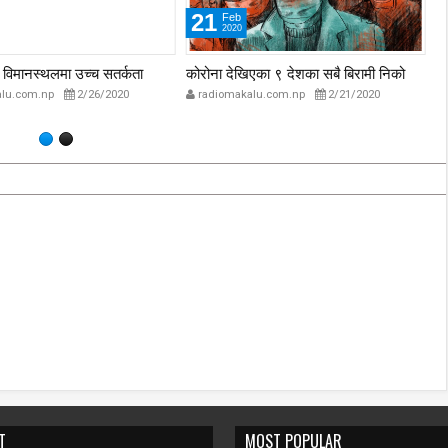
21
Feb
2020
्ध विमानस्थलमा उच्च सतर्कता
कोरोना देखिएका ९ देशका सबै बिरामी निको
गर
आय
lu.com.np
2/26/2020
radiomakalu.com.np
2/21/2020
T
MOST POPULAR