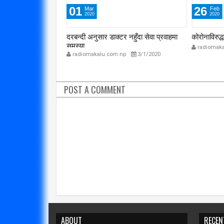
01
26
Mar
Feb
2020
2020
 सुरक्षित राख्ने ८ उपाय
दरबन्दी अनुसार डाक्टर नहुँदा सेवा प्रवाहमा
कोरोनाविरुद
समस्या
p
3/8/2020
radiomaka
radiomakalu.com.np
3/1/2020
POST A COMMENT
ABOUT
RECEN