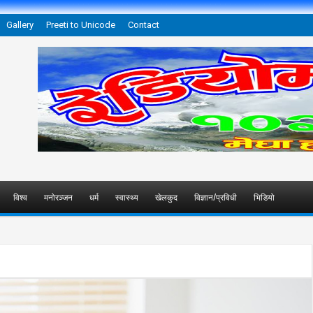
Gallery
Preeti to Unicode
Contact
विश्व
मनोरञ्जन
धर्म
स्वास्थ्य
खेलकुद
विज्ञान/प्रविधी
भिडियो