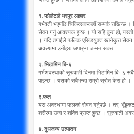
विप्लव समूह संविधानको
दायराभित्र आएर हिँड्नुको
सरकारलाई व
१. फोलेटले भरपुर आहार
गर्भवती भएपछि चिकित्सककहाँ सम्पर्क राखिन्छ ।
विकल्प छैन् : मुख्यमन्त्री राई
गर्छ 
सेवन गर्नु आवश्यक हुन्छ । यो सहि कुरा हो, यस्तो
3/10/2018
। यदि तपाईले फलिक एसिडयुक्त खानेकुरा सेवन ग
अवस्थमा उनीहरु अपाङ्ग जन्मन सक्छ ।
२. भिटामिन बि-६
गर्भअवस्थाको सुरुवाती दिनमा भिटामिन बि- ६ सबैभ
पाइन्छ । यसको सबैभन्दा राम्रो स्रोत केरा हो ।
३.फल
यस अवस्थामा फलको सेवन गर्नुपर्छ । तर, भूँइकटह
शरीरमा उर्जा र शक्ति प्राप्त हुन्छ । सुरुवात
४. दुधजन्य उत्पादन