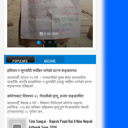
प्रतिपक्षब
उपने
2/20/2020
POPULARS
ARCHIVE
हतियार र सुनचाँदी फ्याँकेर भागेको घटना शङ्कास्पद
काठमाडौँ, साउन १५ गते । राजधानीको मुख्य क्षेत्र कमलादीमा
प्रहरीकै अगाडि हातहतियार र सुनचाँदी (धातु) फ्याँकेर भागेको घटना
शङ्कास्पद देखिएको ...
काेराेनाबाट विश्वभर २८ नेपालीको मृत्यु, हजार सङ्क्रमित
काठमाडौँ, वैशाख ७ गते । विश्वभर फैलिएको कोरोना भाइरस
(कोभिड–१९) बाट शनिबार साँझसम्म मृत्यु हुने गैरआवासीय नेपाली
(एनआरएनए) २८ पुगेका छन् ...
Timi Sangai - Rajesh Payal Rai ll New Nepali
Adhunik Song 2016