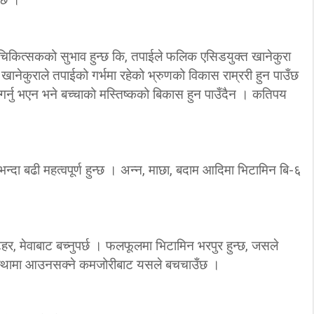
‘कम्युनिस्टको खोल ओढेका
िप्लव चुनौति, के
पुराना पार्टीहरु चक्रपथमा
 चिकित्सकको सुभाव हुन्छ कि, तपाईले फलिक एसिडयुक्त खानेकुरा
अब सरकार ?
जति घुमे पनि कहिँ पुग्दैनन्’
 खानेकुराले तपाईको गर्भमा रहेको भ्रुणको विकास राम्ररी हुन पाउँछ
2/21/2018
2/21/2018
र्नु भएन भने बच्चाको मस्तिष्कको बिकास हुन पाउँदैन । कतिपय
न्दा बढी महत्वपूर्ण हुन्छ । अन्न, माछा, बदाम आदिमा भिटामिन बि-६
र, मेवाबाट बच्नुपर्छ । फलफूलमा भिटामिन भरपुर हुन्छ, जसले
ी अवस्थामा आउनसक्ने कमजोरीबाट यसले बचचाउँछ ।