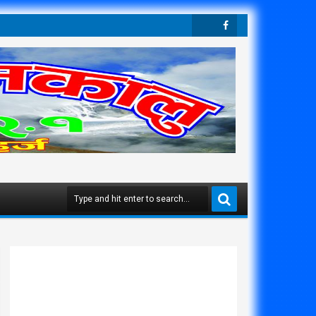
Twit
Face
Ter
Boo
K