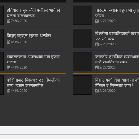
हतियार र सुनचाँदी फ्याँकेर भागेको
नास्टमा स्थापना हुने भो युवा
घटना शङ्कास्पद
फोरम
7/30/2020
2/27/2020
दिल्लीमा दशकौंयताको खराब 
विद्युत् महसुल छुटमा अन्योल
२० को मृत्यु
4/19/2020
2/26/2020
लकडाउनमा अपराधका एक हजार
कमजोर ट्राफिक व्यवस्थाप
घटना
बन्दै राजविराज नगर
4/19/2020
2/27/2020
काेराेनाबाट विश्वभर २८ नेपालीको
विद्यालयको दिवा खाजामा को
मृत्यु, हजार सङ्क्रमित
पिँडालु र सिस्नुको साग !
4/19/2020
2/26/2020