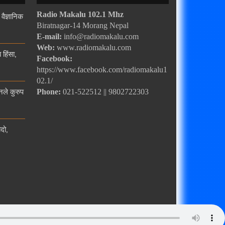
 वैज्ञानिक
Radio Makalu 102.1 Mhz
Biratnagar-14 Morang Nepal
E-mail:
info@radiomakalu.com
Web:
www.radiomakalu.com
हिंसा,
Facebook:
https://www.facebook.com/radiomakalu1
02.1/
नले कुरुप
Phone:
021-522512 || 9802722303
दो,
Powered by
Websoft University Pvt. Ltd.