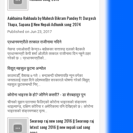
Aakhaima Rakhaula by Mahesh Bikram Pandey ft Durgesh
Thapa, Sapana || New Nepali Adhunik song 2074
Published on Jun 23, 2017
प्रधानमन्त्रीले तत्काल राजीनामा नदिने
नेकपा ९माओवादी केन्द्र० बाहेकका सत्तारुढ दलको बैठकले
प्रधानमन्त्री केपी शर्मा ओलीले तत्काल राजीनामा दिन नहुने ठहर
गरेको छ । प्रधानमन्त्रीको...
विद्युत् महसुल छुटमा अन्योल
काठमाडौँ, वैशाख ७ गते । बन्दाबन्दी घोषणापछि न्यून वर्गका
जनतालाई राहत दिने उद्देश्यसहित सरकारले घोषणा गरेको विद्युत्
महसुल छुटसम्बन्धी निर्...
कोरोना भाइरस के हो? जोगिने कसरी? - डा शेरबहादुर पुन
चीनको युहान प्रान्तमा फैलिएको कोरोना भाइरसको संक्रमण
थाइल्याण्ड, दक्षिण कोरिया र अमेरिकामा पनि देखिएको छ। कोरोना
भाइरसको संक्रमणबाट मृत्य...
Swaroop raj new song 2016 || Swaroop raj
letest song 2016 || new nepali sad song