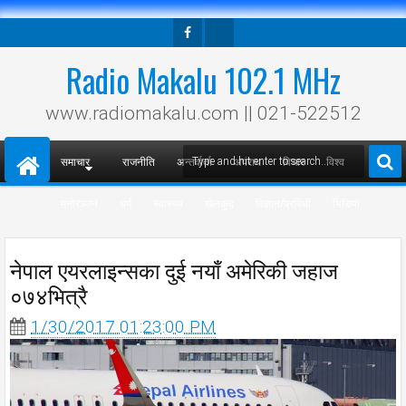
Facebook
Twitter
Radio Makalu 102.1 MHz
www.radiomakalu.com || 021-522512
समाचार
राजनीति
अन्तर्वार्ता
अपराध
विचार
विश्व
मनोरञ्जन
धर्म
स्वास्थ्य
खेलकुद
विज्ञान/प्रविधी
भिडियो
नेपाल एयरलाइन्सका दुई नयाँ अमेरिकी जहाज
०७४भित्रै
1/30/2017 01:23:00 PM