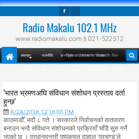
Facebook
Twitter
Radio Makalu 102.1 MHz
www.radiomakalu.com || 021-522512
समाचार
राजनीति
अन्तर्वार्ता
अपराध
विचार
विश्व
मनोरञ्जन
धर्म
स्वास्थ्य
खेलकुद
विज्ञान/प्रविधी
भिडियो
‘भारत भ्रमणअघि संविधान संशोधन प्रस्ताव दर्ता
हुन्छ’
8/24/2016 12:16:00 PM
काठमाडौँ, भदौ ८ गते । सरकारले निर्वाचनको वातावरण
बनाउन भन्दै संविधान संशोधनको प्रक्रियाँ चाँडै सुरु गर्ने
भएको छ । प्रधानमन्त्री पुष्पकमल दाहाल ‘प्रचण्ड’ले