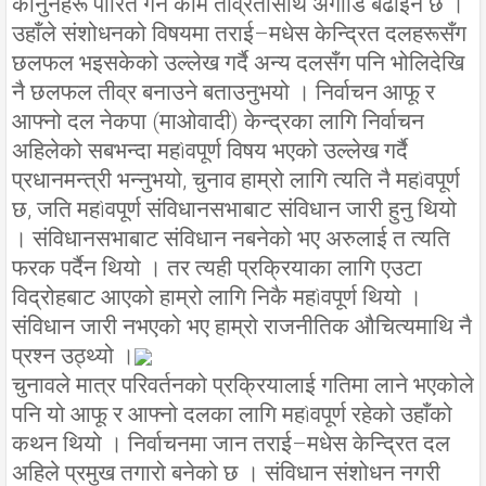
कानुनहरू पारित गर्ने काम तीव्रतासाथ अगाडि बढाइने छ ।
उहाँले संशोधनको विषयमा तराई–मधेस केन्द्रित दलहरूसँग
छलफल भइसकेको उल्लेख गर्दै अन्य दलसँग पनि भोलिदेखि
नै छलफल तीव्र बनाउने बताउनुभयो । निर्वाचन आफू र
आफ्नो दल नेकपा (माओवादी) केन्द्रका लागि निर्वाचन
अहिलेको सबभन्दा महìवपूर्ण विषय भएको उल्लेख गर्दै
प्रधानमन्त्री भन्नुभयो, चुनाव हाम्रो लागि त्यति नै महìवपूर्ण
छ, जति महìवपूर्ण संविधानसभाबाट संविधान जारी हुनु थियो
। संविधानसभाबाट संविधान नबनेको भए अरुलाई त त्यति
फरक पर्दैन थियो । तर त्यही प्रक्रियाका लागि एउटा
विद्रोहबाट आएको हाम्रो लागि निकै महìवपूर्ण थियो ।
संविधान जारी नभएको भए हाम्रो राजनीतिक औचित्यमाथि नै
प्रश्न उठ्थ्यो ।
चुनावले मात्र परिवर्तनको प्रक्रियालाई गतिमा लाने भएकोले
पनि यो आफू र आफ्नो दलका लागि महìवपूर्ण रहेको उहाँको
कथन थियो । निर्वाचनमा जान तराई–मधेस केन्द्रित दल
अहिले प्रमुख तगारो बनेको छ । संविधान संशोधन नगरी