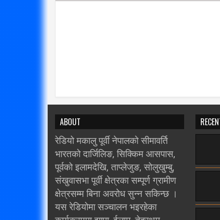
ABOUT
RECEN
रेडियो मकालु पूर्वी नेपालको सीमावर्ति
भारतको दार्जिलिङ, सिक्किम आसपास,
पूर्वको इलामदेखि, ताप्लेजुङ, सोलुखुम्बु,
संखुवासभा पूर्वी क्षेत्रका सम्पूर्ण ग्रामीण
क्षेत्रसम्म बिना अवरोध सुन्न सकिन्छ ।
यस रेडियोमा सञ्चालन भइरहेका