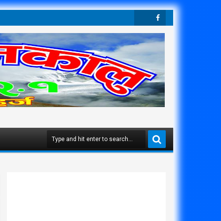
Twit
Face
Ter
Boo
K