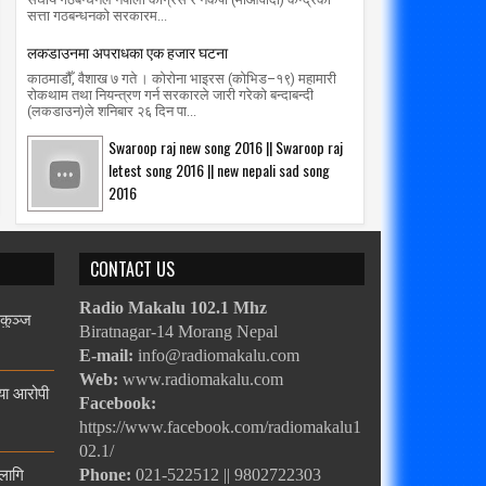
सत्ता गठबन्धनको सरकारम...
लकडाउनमा अपराधका एक हजार घटना
काठमाडौँ, वैशाख ७ गते । कोरोना भाइरस (कोभिड–१९) महामारी
रोकथाम तथा नियन्त्रण गर्न सरकारले जारी गरेको बन्दाबन्दी
(लकडाउन)ले शनिबार २६ दिन पा...
Swaroop raj new song 2016 || Swaroop raj
letest song 2016 || new nepali sad song
2016
CONTACT US
Radio Makalu 102.1 Mhz
िकुञ्ज
Biratnagar-14 Morang Nepal
E-mail:
info@radiomakalu.com
Web:
www.radiomakalu.com
्या आरोपी
Facebook:
https://www.facebook.com/radiomakalu1
02.1/
 लागि
Phone:
021-522512 || 9802722303