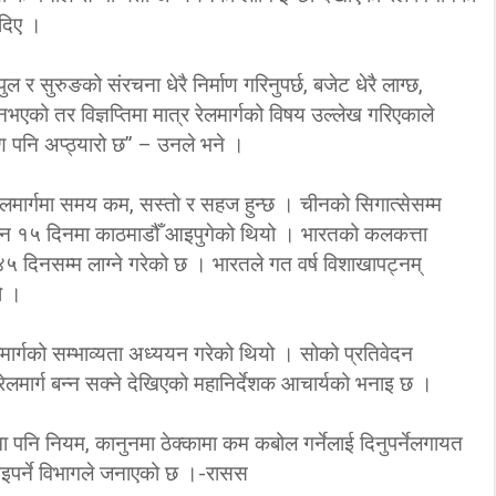
 दिए ।
विप्लव समूह संविधानको
िनाको सदन हुँदैन–
दायराभित्र आएर हिँड्नुको
ुल र सुरुङको संरचना धेरै निर्माण गरिनुपर्छ, बजेट धेरै लाग्छ,
ता गच्छदार
विकल्प छैन् : मुख्यमन्त्री राई
नभएको तर विज्ञप्तिमा मात्र रेलमार्गको विषय उल्लेख गरिएकाले
3/11/2018
3/10/2018
ण पनि अप्ठ्यारो छ” – उनले भने ।
मार्गमा समय कम, सस्तो र सहज हुन्छ । चीनको सिगात्सेसम्म
सामान १५ दिनमा काठमाडौँ आइपुगेको थियो । भारतको कलकत्ता
५ दिनसम्म लाग्ने गरेको छ । भारतले गत वर्ष विशाखापट्नम्
ो ।
मार्गको सम्भाव्यता अध्ययन गरेको थियो । सोको प्रतिवेदन
मार्ग बन्न सक्ने देखिएको महानिर्देशक आचार्यको भनाइ छ ।
ा पनि नियम, कानुनमा ठेक्कामा कम कबोल गर्नेलाई दिनुपर्नेलगायत
 आइपर्ने विभागले जनाएको छ ।-रासस