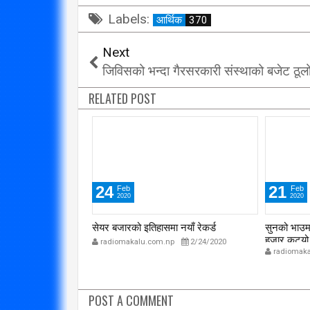
Labels:
आर्थिक
370
Next
जिविसको भन्दा गैरसरकारी संस्थाको बजेट ठूल
RELATED POST
24
21
Feb
Feb
2020
2020
मा चहलपहल बढ्दै
सेयर बजारको इतिहासमा नयाँ रेकर्ड
सुनको भाउमा
हजार कट्यो, 
p
2/24/2020
radiomakalu.com.np
2/24/2020
radiomaka
POST A COMMENT