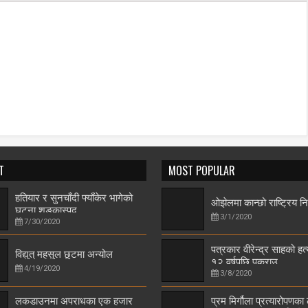
T
MOST POPULAR
हतियार र सुनचाँदी फ्याँकेर भागेको
ओझेलमा कान्छो राष्ट्रिय न
घटना शङ्कास्पद
3/1/2020
7/30/2020
पत्रकार वीरेन्द्र साहको हत
विद्युत् महसुल छुटमा अन्योल
१२ वर्षपछि पक्राउ
4/19/2020
3/8/2020
लकडाउनमा अपराधका एक हजार
प्रम मिर्गौला प्रत्यारोपणका