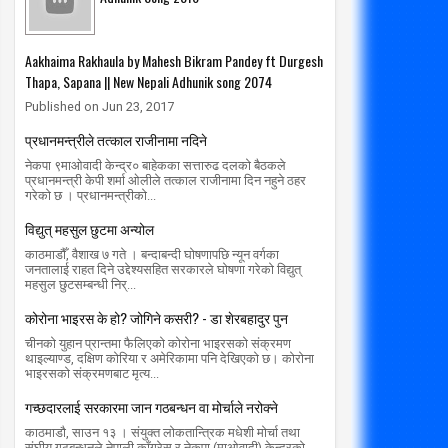
Aakhaima Rakhaula by Mahesh Bikram Pandey ft Durgesh
Thapa, Sapana || New Nepali Adhunik song 2074
Published on Jun 23, 2017
प्रधानमन्त्रीले तत्काल राजीनामा नदिने
नेकपा ९माओवादी केन्द्र० बाहेकका सत्तारुढ दलको बैठकले
प्रधानमन्त्री केपी शर्मा ओलीले तत्काल राजीनामा दिन नहुने ठहर
गरेको छ । प्रधानमन्त्रीको...
विद्युत् महसुल छुटमा अन्योल
काठमाडौँ, वैशाख ७ गते । बन्दाबन्दी घोषणापछि न्यून वर्गका
जनतालाई राहत दिने उद्देश्यसहित सरकारले घोषणा गरेको विद्युत्
01
01
Mar
Mar
महसुल छुटसम्बन्धी निर्...
2020
2020
कोरोना भाइरस के हो? जोगिने कसरी? - डा शेरबहादुर पुन
ेलमा कान्छो राष्ट्रिय निकुञ्ज
वन्यजन्तु बन्न सक्छन् समृद्धिको आधार
चीनको युहान प्रान्तमा फैलिएको कोरोना भाइरसको संक्रमण
radiomakalu.com.np
3/1/2020
radiomakalu.com.np
3/1/2020
थाइल्याण्ड, दक्षिण कोरिया र अमेरिकामा पनि देखिएको छ। कोरोना
भाइरसको संक्रमणबाट मृत्य...
गच्छदारलाई सरकारमा जान गठबन्धन वा मोर्चाले नरोक्ने
काठमाडौ, साउन १३ । संयुक्त लोकतान्त्रिक मधेशी मोर्चा तथा
संघीय गठबन्धनले नेपाली काँग्रेस र नेकपा (माओवादी) केन्द्रको