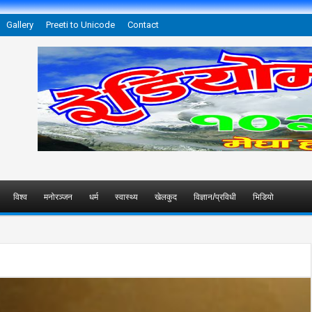
Gallery
Preeti to Unicode
Contact
विश्व
मनोरञ्जन
धर्म
स्वास्थ्य
खेलकुद
विज्ञान/प्रविधी
भिडियो