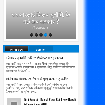
‘कम्युनि
सरकारलाई विप्लव चुनौति, के
पुराना पा
गर्छ अब सरकार ?
जति घुमे प
2/21/2018
POPULARS
ARCHIVE
हतियार र सुनचाँदी फ्याँकेर भागेको घटना शङ्कास्पद
काठमाडौँ, साउन १५ गते । राजधानीको मुख्य क्षेत्र कमलादीमा
प्रहरीकै अगाडि हातहतियार र सुनचाँदी (धातु) फ्याँकेर भागेको घटना
शङ्कास्पद देखिएको ...
काेराेनाबाट विश्वभर २८ नेपालीको मृत्यु, हजार सङ्क्रमित
काठमाडौँ, वैशाख ७ गते । विश्वभर फैलिएको कोरोना भाइरस
(कोभिड–१९) बाट शनिबार साँझसम्म मृत्यु हुने गैरआवासीय नेपाली
(एनआरएनए) २८ पुगेका छन् ...
Timi Sangai - Rajesh Payal Rai ll New Nepali
Adhunik Song 2016