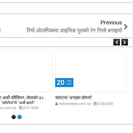
Previous
ो
रियो ओलम्पिकमा डाइभिङ पुलको रंग निलो बनाइयो
20
Feb
2020
 अर्को कीर्तिमान, तोलाको ७८
संकटमा 'अन्तुका होमस्टे'
ओझ
‘कोरोना’ले ‘अझै बढ्ने’
radiomakalu.com.np
2/20/2020
lu.com.np
2/21/2020