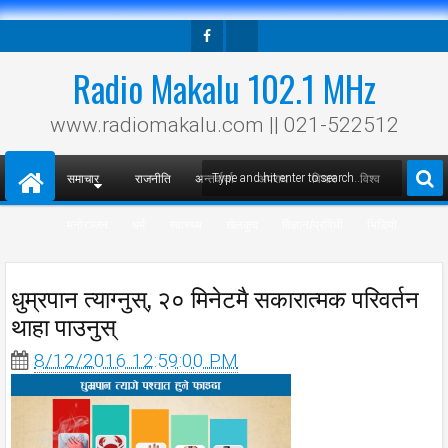
Facebook
Twitter
Radio Makalu 102.1 MHz
www.radiomakalu.com || 021-522512
समाचार
राजनीति
अन्तर्वार्ता
अपराध
विचार
विश्व
मनोरञ्जन
धर्म
स्वास्थ्य
खेलकुद
विज्ञान/प्रविधी
भिडियो
धुम्रपान त्याग्नुस्, २० मिनेटमै सकारात्मक परिवर्तन
थाहा पाउनुस्
8/12/2016 12:59:00 PM