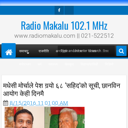
Facebook
Twitter
Radio Makalu 102.1 MHz
www.radiomakalu.com || 021-522512
समाचार
राजनीति
अन्तर्वार्ता
अपराध
विचार
विश्व
मनोरञ्जन
धर्म
स्वास्थ्य
खेलकुद
विज्ञान/प्रविधी
भिडियो
मधेसी मोर्चाले पेश गर्‍यो ६८ ‘सहिद’को सूची, छानविन
आयोग केही दिनमै
8/15/2016 11:01:00 AM