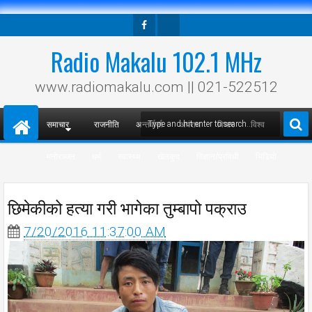
Facebook
Twitter
Radio Makalu 102.1 MHz
www.radiomakalu.com || 021-522512
समाचार
राजनीति
अन्तर्वार्ता
अपराध
विचार
विश्व
मनोरञ्जन
धर्म
स्वास्थ्य
खेलकुद
विज्ञान/प्रविधी
भिडियो
छिमेकीको हत्या गरी भागेका तुम्बापो पक्राउ
7/20/2016 11:37:00 AM