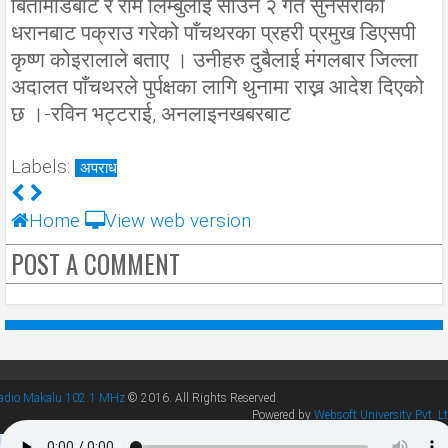
बिर्तामोडबाट र राम लिम्बुलाई साउन २ गते सुनसरीको
धरानबाट पक्राउ गरेको पाँचथरका प्रहरी प्रमुख डिएसपी
कृष्ण कोइरालाले बताए । उनीहरु दुबैलाई मंगलबार जिल्ला
अदालत पाँचथरले पुर्पक्षका लागि थुनामा राख्न आदेश दिएको
छ ।-रविन भट्टराई, अनलाइनखबरबाट
Labels:
अपराध
Home
View web version
POST A COMMENT
adio Makalu 102.1 MHz
© 2016. All Rights Reserved.
Powered by
Websoft University Pvt. Lt