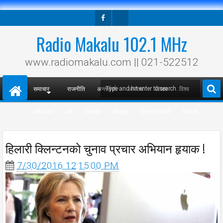
Facebook
Twitter
Radio Makalu 102.1 MHz
www.radiomakalu.com || 021-522512
समाचार
राजनीति
अन्तर्वार्ता
अपराध
विचार
विश्व
मनोरञ्जन
धर्म
स्वास्थ्य
खेलकुद
विज्ञान/प्रविधी
भिडियो
हिलारी क्लिन्टनको चुनाव प्रचार अभियान हृयाक !
7/30/2016 12:15:00 PM