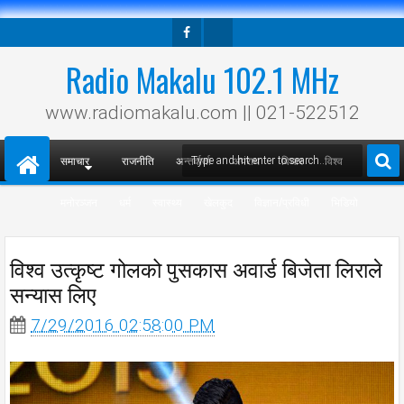
Facebook
Twitter
Radio Makalu 102.1 MHz
www.radiomakalu.com || 021-522512
समाचार
राजनीति
अन्तर्वार्ता
अपराध
विचार
विश्व
मनोरञ्जन
धर्म
स्वास्थ्य
खेलकुद
विज्ञान/प्रविधी
भिडियो
विश्व उत्कृष्ट गोलको पुसकास अवार्ड बिजेता लिराले
सन्यास लिए
7/29/2016 02:58:00 PM