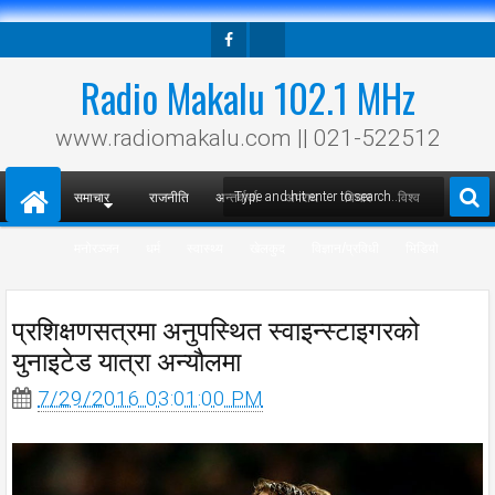
Facebook
Twitter
Radio Makalu 102.1 MHz
www.radiomakalu.com || 021-522512
समाचार
राजनीति
अन्तर्वार्ता
अपराध
विचार
विश्व
मनोरञ्जन
धर्म
स्वास्थ्य
खेलकुद
विज्ञान/प्रविधी
भिडियो
प्रशिक्षणसत्रमा अनुपस्थित स्वाइन्स्टाइगरको
युनाइटेड यात्रा अन्यौलमा
7/29/2016 03:01:00 PM