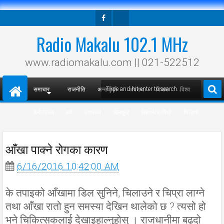
Facebook
Twitter
Radio Makalu 102.1 MHz
www.radiomakalu.com || 021-522512
समाचार
राजनीति
अन्तर्वार्ता
अपराध
विचार
विश्व
मनोरञ्जन
धर्म
स्वास्थ्य
खेलकुद
विज्ञान/प्रविधी
भिडियो
आँखा पाक्ने रोगका कारण
6/16/2016 10:42:00 AM
के तपाइको आँखामा डिल सुनिने, चिलाउने र चिप्रा लाग्ने
तथा आँखा रातो हुन समस्या देखिन थालेको छ ? त्यसो हो
भने चिकित्सकलाई देखाइहाल्नुहोस् । राजधानीमा बढ्दो