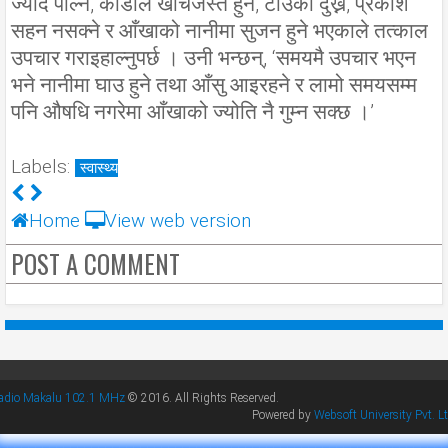
ज्यादै पोल्ने, काँडाले खोचेजस्तै हुने, टाउको दुख्ने, प्रकाश
सहन नसक्ने र आँखाको नानीमा सुजन हुने भएकाले तत्काल
उपचार गराइहाल्नुपर्छ । उनी भन्छन्, ‘समयमै उपचार भएन
भने नानीमा घाउ हुने तथा आँसु आइरहने र लामो समयसम्म
पनि औषधि नगरेमा आँखाको ज्योति नै गुम्न सक्छ ।’
Labels:
स्वास्थ्य
Home
View web version
POST A COMMENT
adio Makalu 102.1 MHz
© 2016. All Rights Reserved.
Powered by
Websoft University Pvt. Lt