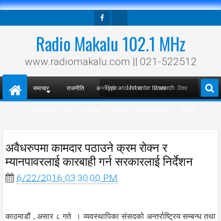
Facebook
Twitter
Radio Makalu 102.1 MHz
www.radiomakalu.com || 021-522512
समाचार
राजनीति
अन्तर्वार्ता
अपराध
विचार
विश्व
मनोरञ्जन
धर्म
स्वास्थ्य
खेलकुद
विज्ञान/प्रविधी
भिडियो
अवैधरुपमा कामदार पठाउने क्रम रोक्न र
म्यानपावरलाई कारबाही गर्न सरकारलाई निर्देशन
6/22/2016 03:30:00 PM
काठमाडौं , असार ८ गते । व्यवस्थापिका संसदको अन्तर्राष्ट्रिय सम्बन्ध तथा