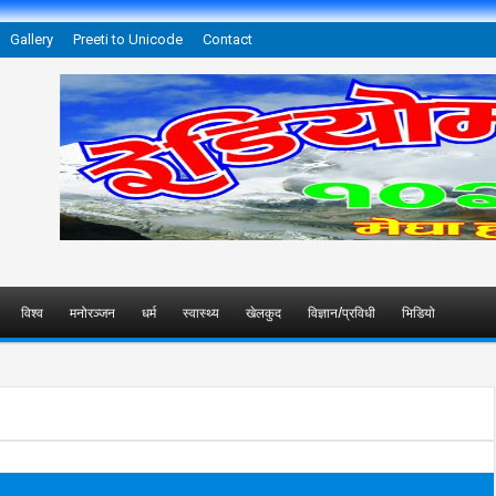
Gallery
Preeti to Unicode
Contact
विश्व
मनोरञ्जन
धर्म
स्वास्थ्य
खेलकुद
विज्ञान/प्रविधी
भिडियो