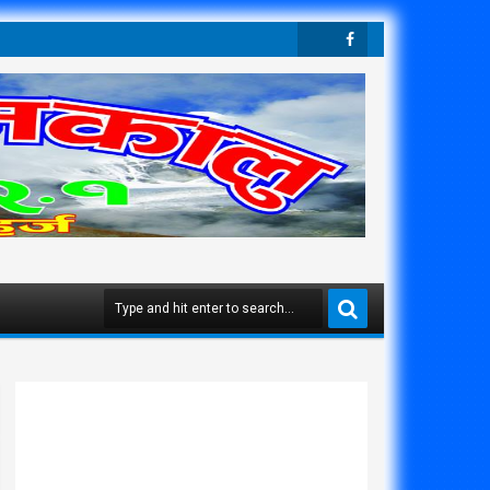
Twit
Face
Ter
Boo
K