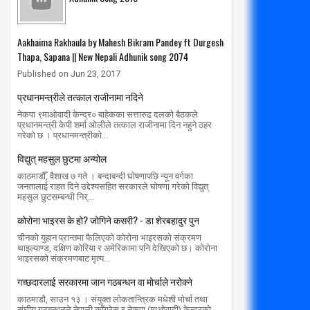
Aakhaima Rakhaula by Mahesh Bikram Pandey ft Durgesh
Thapa, Sapana || New Nepali Adhunik song 2074
Published on Jun 23, 2017
प्रधानमन्त्रीले तत्काल राजीनामा नदिने
नेकपा ९माओवादी केन्द्र० बाहेकका सत्तारुढ दलको बैठकले
प्रधानमन्त्री केपी शर्मा ओलीले तत्काल राजीनामा दिन नहुने ठहर
गरेको छ । प्रधानमन्त्रीको...
विद्युत् महसुल छुटमा अन्योल
काठमाडौँ, वैशाख ७ गते । बन्दाबन्दी घोषणापछि न्यून वर्गका
जनतालाई राहत दिने उद्देश्यसहित सरकारले घोषणा गरेको विद्युत्
महसुल छुटसम्बन्धी निर्...
कोरोना भाइरस के हो? जोगिने कसरी? - डा शेरबहादुर पुन
चीनको युहान प्रान्तमा फैलिएको कोरोना भाइरसको संक्रमण
थाइल्याण्ड, दक्षिण कोरिया र अमेरिकामा पनि देखिएको छ। कोरोना
भाइरसको संक्रमणबाट मृत्य...
गच्छदारलाई सरकारमा जान गठबन्धन वा मोर्चाले नरोक्ने
काठमाडौ, साउन १३ । संयुक्त लोकतान्त्रिक मधेशी मोर्चा तथा
संघीय गठबन्धनले नेपाली काँग्रेस र नेकपा (माओवादी) केन्द्रको