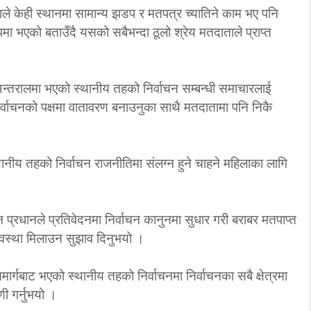
ले केही स्थानमा सामान्य झडप र मतपत्र च्यातिने काम भए पनि
‘कम्युनिस्टको खोल ओढेका
र रूपमा भएको बताउँदै यसको सबैभन्दा ठूलो श्रेय मतदाताले प्राप्त
िप्लव चुनौति, के
पुराना पार्टीहरु चक्रपथमा
अब सरकार ?
जति घुमे पनि कहिँ पुग्दैनन्’
2/21/2018
2/21/2018
ो अन्तरालमा भएको स्थानीय तहको निर्वाचन सम्बन्धी समाचारलाई
्वाचनको पक्षमा वातावरण बनाउनुका साथै मतदातामा पनि निकै
्थानीय तहको निर्वाचन राजनीतिमा संलग्न हुने चाहने महिलाका लागि
 प्रधानले प्रतिवेदनमा निर्वाचन कानुनमा सुधार गरी बराबर मतपाप्त
व्यवस्था मिलाउन सुझाव दिनुभयो ।
र्गबाट भएको स्थानीय तहको निर्वाचनमा निर्वाचनका सबै क्षेत्रमा
ी गर्नुभयो ।