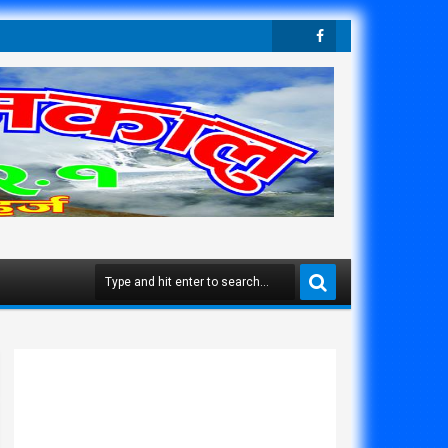
Twit
Face
Ter
Boo
K