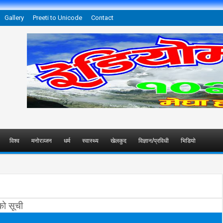
Gallery
Preeti to Unicode
Contact
विश्व
मनोरञ्जन
धर्म
स्वास्थ्य
खेलकुद
विज्ञान/प्रविधी
भिडियो