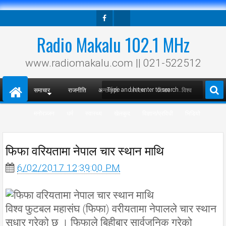
Facebook
Twitter
Radio Makalu 102.1 MHz
www.radiomakalu.com || 021-522512
समाचार
राजनीति
अन्तर्वार्ता
अपराध
विचार
विश्व
मनोरञ्जन
धर्म
स्वास्थ्य
खेलकुद
विज्ञान/प्रविधी
भिडियो
फिफा वरियतामा नेपाल चार स्थान माथि
6/02/2017 12:39:00 PM
विश्व फुटबल महासंघ (फिफा) वरीयतामा नेपालले चार स्थान
सुधार गरेको छ । फिफाले बिहीबार सार्वजनिक गरेको