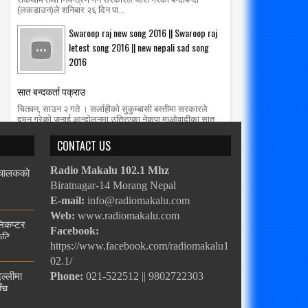
(लकडाउन)ले शनिबार २६ दिन पा...
Swaroop raj new song 2016 || Swaroop raj
letest song 2016 || new nepali sad song
2016
सात बन्दकर्ता पक्राउ
चितवन, साउन २ गते । सर्लाहीको सुकुम्बासी बस्तीमा सरकारले
दमन गरेको जनाई आन्दोलनमा उत्रिएका नेकपा माओवादीका सात
कार्यकर्तालाई प्रहरीले आज...
CONTACT US
, चालकको
Radio Makalu 102.1 Mhz
Biratnagar-14 Morang Nepal
E-mail:
info@radiomakalu.com
Web:
www.radiomakalu.com
लिकप्टर
Facebook:
ुटि
https://www.facebook.com/radiomakalu1
02.1/
िल्लीमा
Phone:
021-522512 || 9802722303
ाँच