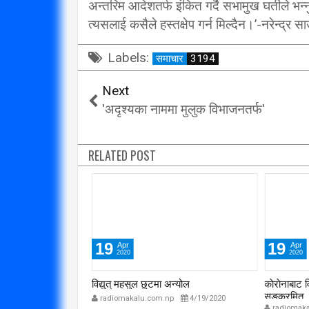
अन्तरिम आदेशतर्फ इंकित गर्दै सभामुख घर्तीले भन
त्यसलाई कसैले हस्तक्षेप गर्न मिल्दैन।’-नरेन्द्र सा
Labels:
समाचार
3194
Next
'अदृश्यका नाममा मुलुक विभाजनतर्फ'
RELATED POST
19
19
Apr
Apr
2020
2020
ाँकेर भागेको घटना
विद्युत् महसुल छुटमा अन्योल
काेराेनाबाट 
सङ्क्रमित
radiomakalu.com.np
4/19/2020
p
7/30/2020
radiomaka