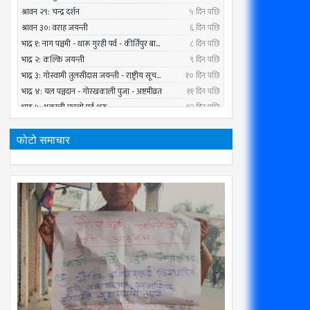
फोटो समाचार
01
01
Mar
Mar
2020
2020
रम मिर्गौला प्रत्यारोपणका लागि सोमबार
सार्वजनिक यातायात सेवा प्राधिकरण मात
्पताल भर्ना हुने
radiomakalu.com.np
3/1/2020
radiomakalu.com.np
3/1/2020