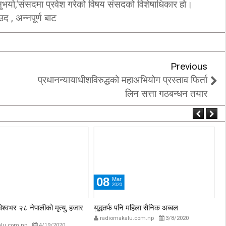
्नुभयो,‘संसदमा प्रवेश गरेको विषय संसदको विशेषाधिकार हो।
उद , अन्नपूर्ण बाट
Previous
प्रधानन्यायाधीशविरुद्धको महाअभियोग प्रस्ताव फिर्ता
लिन सत्ता गठबन्धन तयार
08
Mar
2020
विश्वभर २८ नेपालीको मृत्यु, हजार
युद्धतर्फ पनि महिला सैनिक अब्बल
प्
अस
radiomakalu.com.np
3/8/2020
lu.com.np
4/19/2020