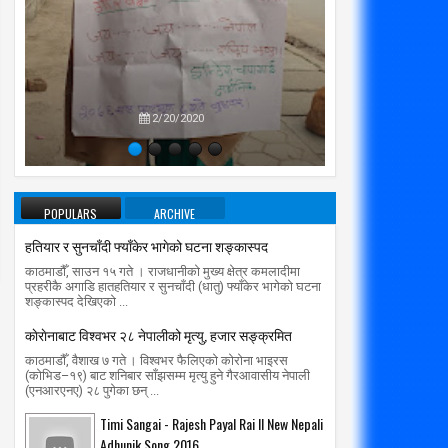
प्रतिपक्षब
उपने
2/20/2020
POPULARS
ARCHIVE
हतियार र सुनचाँदी फ्याँकेर भागेको घटना शङ्कास्पद
काठमाडौँ, साउन १५ गते । राजधानीको मुख्य क्षेत्र कमलादीमा
प्रहरीकै अगाडि हातहतियार र सुनचाँदी (धातु) फ्याँकेर भागेको घटना
शङ्कास्पद देखिएको ...
काेराेनाबाट विश्वभर २८ नेपालीको मृत्यु, हजार सङ्क्रमित
काठमाडौँ, वैशाख ७ गते । विश्वभर फैलिएको कोरोना भाइरस
(कोभिड–१९) बाट शनिबार साँझसम्म मृत्यु हुने गैरआवासीय नेपाली
(एनआरएनए) २८ पुगेका छन् ...
Timi Sangai - Rajesh Payal Rai ll New Nepali
Adhunik Song 2016