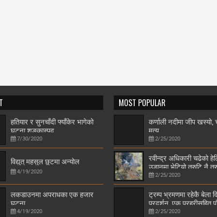
T
MOST POPULAR
हतियार र सुनचाँदी फ्याँकेर भागेको
कर्णाली नदीमा जीप खस्यो
घटना शङ्कास्पद
मृत्यु
7/30/2020
2/25/2020
रवीन्द्र अधिकारी चढेको हे
विद्युत् महसुल छुटमा अन्योल
उडानमा भेटियो त्रुटि नै त्र
4/19/2020
2/25/2020
लकडाउनमा अपराधका एक हजार
ट्रम्प भ्रमणमा रहेकै बेला द
घटना
प्रदर्शन, एक प्रहरीसहित प
जनाको मृत्यु
4/19/2020
2/25/2020