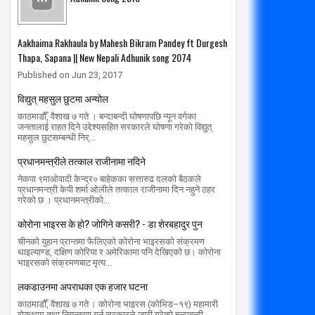
Aakhaima Rakhaula by Mahesh Bikram Pandey ft Durgesh
Thapa, Sapana || New Nepali Adhunik song 2074
Published on Jun 23, 2017
विद्युत् महसुल छुटमा अन्योल
काठमाडौँ, वैशाख ७ गते । बन्दाबन्दी घोषणापछि न्यून वर्गका
जनतालाई राहत दिने उद्देश्यसहित सरकारले घोषणा गरेको विद्युत्
महसुल छुटसम्बन्धी निर्...
प्रधानमन्त्रीले तत्काल राजीनामा नदिने
नेकपा ९माओवादी केन्द्र० बाहेकका सत्तारुढ दलको बैठकले
प्रधानमन्त्री केपी शर्मा ओलीले तत्काल राजीनामा दिन नहुने ठहर
गरेको छ । प्रधानमन्त्रीको...
कोरोना भाइरस के हो? जोगिने कसरी? - डा शेरबहादुर पुन
चीनको युहान प्रान्तमा फैलिएको कोरोना भाइरसको संक्रमण
थाइल्याण्ड, दक्षिण कोरिया र अमेरिकामा पनि देखिएको छ। कोरोना
भाइरसको संक्रमणबाट मृत्य...
लकडाउनमा अपराधका एक हजार घटना
काठमाडौँ, वैशाख ७ गते । कोरोना भाइरस (कोभिड–१९) महामारी
रोकथाम तथा नियन्त्रण गर्न सरकारले जारी गरेको बन्दाबन्दी