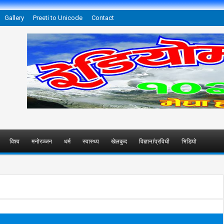
Gallery
Preeti to Unicode
Contact
विश्व
मनोरञ्जन
धर्म
स्वास्थ्य
खेलकुद
विज्ञान/प्रविधी
भिडियो