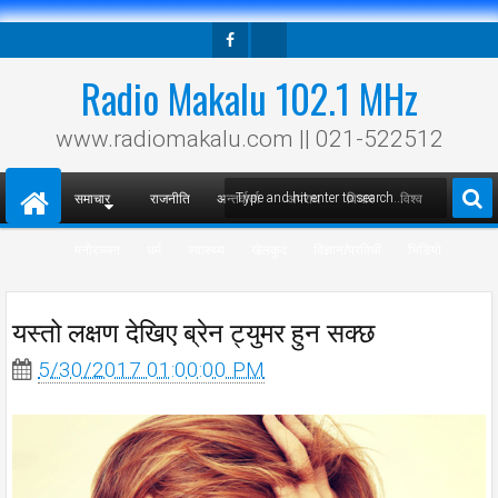
Facebook
Twitter
Radio Makalu 102.1 MHz
www.radiomakalu.com || 021-522512
समाचार
राजनीति
अन्तर्वार्ता
अपराध
विचार
विश्व
मनोरञ्जन
धर्म
स्वास्थ्य
खेलकुद
विज्ञान/प्रविधी
भिडियो
यस्तो लक्षण देखिए ब्रेन ट्युमर हुन सक्छ
5/30/2017 01:00:00 PM