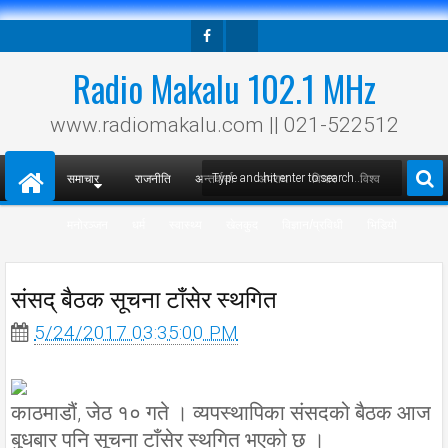
Facebook
Twitter
Radio Makalu 102.1 MHz
www.radiomakalu.com || 021-522512
समाचार
राजनीति
अन्तर्वार्ता
अपराध
विचार
विश्व
मनोरञ्जन
धर्म
स्वास्थ्य
खेलकुद
विज्ञान/प्रविधी
भिडियो
संसद् बैठक सूचना टाँसेर स्थगित
5/24/2017 03:35:00 PM
काठमाडौं, जेठ १० गते । व्यपस्थापिका संसदको बैठक आज
बुधबार पनि सूचना टाँसेर स्थगित भएको छ ।