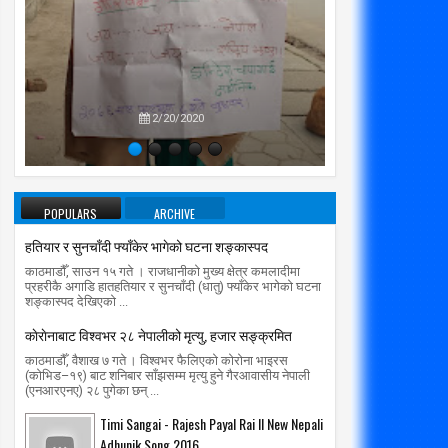
प्रतिपक्षब
उपने
2/20/2020
01
30
Mar
Jul
2020
2020
र्वजनिक यातायात सेवा प्राधिकरण मातहतमा
हतियार र सुनचाँदी फ्याँकेर भागेको घटना
POPULARS
ARCHIVE
शङ्कास्पद
radiomakalu.com.np
3/1/2020
हतियार र सुनचाँदी फ्याँकेर भागेको घटना शङ्कास्पद
radiomakalu.com.np
7/30/2020
काठमाडौँ, साउन १५ गते । राजधानीको मुख्य क्षेत्र कमलादीमा
प्रहरीकै अगाडि हातहतियार र सुनचाँदी (धातु) फ्याँकेर भागेको घटना
शङ्कास्पद देखिएको ...
काेराेनाबाट विश्वभर २८ नेपालीको मृत्यु, हजार सङ्क्रमित
काठमाडौँ, वैशाख ७ गते । विश्वभर फैलिएको कोरोना भाइरस
(कोभिड–१९) बाट शनिबार साँझसम्म मृत्यु हुने गैरआवासीय नेपाली
(एनआरएनए) २८ पुगेका छन् ...
Timi Sangai - Rajesh Payal Rai ll New Nepali
Adhunik Song 2016