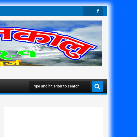
Twit
Face
Ter
Boo
K