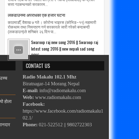
सत्ता गठबन्धनको सरकारम...
लकडाउनमा अपराधका एक हजार घटना
काठमाडौँ, वैशाख ७ गते । कोरोना भाइरस (कोभिड–१९) महामारी
रोकथाम तथा नियन्त्रण गर्न सरकारले जारी गरेको बन्दाबन्दी
(लकडाउन)ले शनिबार २६ दिन पा...
Swaroop raj new song 2016 || Swaroop raj
letest song 2016 || new nepali sad song
2016
CONTACT US
 उच्च
Radio Makalu 102.1 Mhz
Biratnagar-14 Morang Nepal
E-mail:
info@radiomakalu.com
Web:
www.radiomakalu.com
्यो होला
Facebook:
https://www.facebook.com/radiomakalu1
02.1/
 शानदार
Phone:
021-522512 || 9802722303