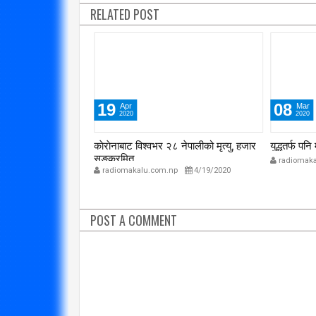
RELATED POST
विप्लव समूह संविधानको
दायराभित्र आएर हिँड्नुको
सरकारलाई व
विकल्प छैन् : मुख्यमन्त्री राई
गर्छ 
3/10/2018
19
08
Apr
Mar
2020
2020
न्योल
काेराेनाबाट विश्वभर २८ नेपालीको मृत्यु, हजार
युद्धतर्फ पन
सङ्क्रमित
p
4/19/2020
radiomaka
radiomakalu.com.np
4/19/2020
POST A COMMENT