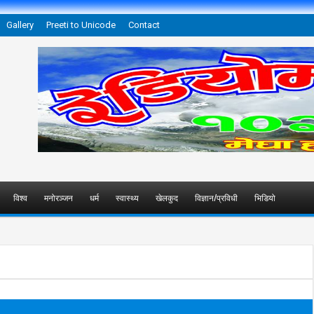
Gallery
Preeti to Unicode
Contact
विश्व
मनोरञ्जन
धर्म
स्वास्थ्य
खेलकुद
विज्ञान/प्रविधी
भिडियो