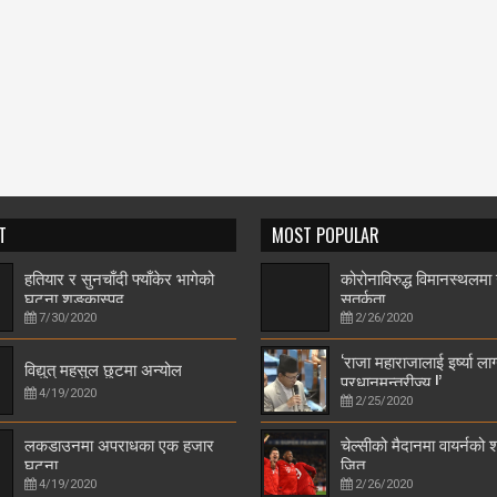
T
MOST POPULAR
हतियार र सुनचाँदी फ्याँकेर भागेको
कोरोनाविरुद्ध विमानस्थलमा
घटना शङ्कास्पद
सतर्कता
7/30/2020
2/26/2020
‘राजा महाराजालाई इर्ष्या लाग
विद्युत् महसुल छुटमा अन्योल
प्रधानमन्त्रीज्यू !’
4/19/2020
2/25/2020
लकडाउनमा अपराधका एक हजार
चेल्सीको मैदानमा वायर्नको
घटना
जित
4/19/2020
2/26/2020