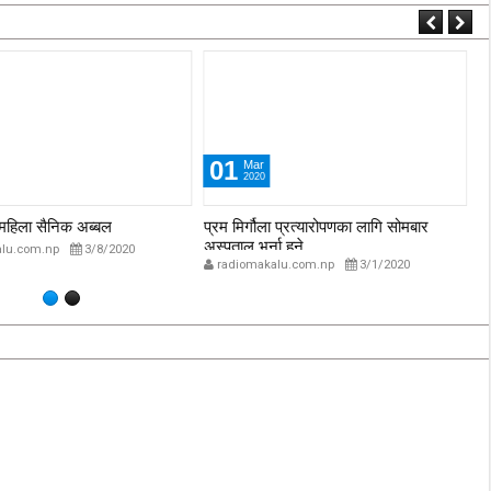
‘कम्युनिस्टको खोल ओढेका
िप्लव चुनौति, के
पुराना पार्टीहरु चक्रपथमा
अब सरकार ?
जति घुमे पनि कहिँ पुग्दैनन्’
2/21/2018
2/21/2018
01
Mar
2020
ि महिला सैनिक अब्बल
प्रम मिर्गौला प्रत्यारोपणका लागि सोमबार
सा
अस्पताल भर्ना हुने
lu.com.np
3/8/2020
radiomakalu.com.np
3/1/2020