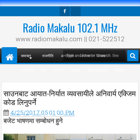
Facebook
Twitter
Radio Makalu 102.1 MHz
www.radiomakalu.com || 021-522512
समाचार
राजनीति
अन्तर्वार्ता
अपराध
विचार
विश्व
मनोरञ्जन
धर्म
स्वास्थ्य
खेलकुद
विज्ञान/प्रविधी
भिडियो
साउनबाट आयात-निर्यात व्यवसायीले अनिवार्य एक्जिम
कोड लिनुपर्ने
4/25/2017 05:01:00 PM
बजेट भाषणमा सम्बोधन हुने