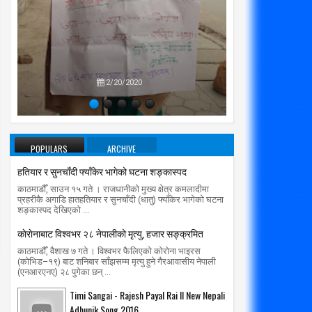
थायी राजधानीको प्रतीक्षामा विराटनगर
‘सङ्घीय सरकारको जानकारीमा मुख्यमन्त
प्रतिपक्षब
हानगरपालिका
भ्रमण’
उपने
radio makalu
5/1/2019
radio makalu
11/11/2018
2/20/2020
POPULARS
ARCHIVE
हतियार र सुनचाँदी फ्याँकेर भागेको घटना शङ्कास्पद
काठमाडौँ, साउन १५ गते । राजधानीको मुख्य क्षेत्र कमलादीमा
प्रहरीकै अगाडि हातहतियार र सुनचाँदी (धातु) फ्याँकेर भागेको घटना
शङ्कास्पद देखिएको ...
काेराेनाबाट विश्वभर २८ नेपालीको मृत्यु, हजार सङ्क्रमित
काठमाडौँ, वैशाख ७ गते । विश्वभर फैलिएको कोरोना भाइरस
(कोभिड–१९) बाट शनिबार साँझसम्म मृत्यु हुने गैरआवासीय नेपाली
(एनआरएनए) २८ पुगेका छन् ...
Timi Sangai - Rajesh Payal Rai ll New Nepali
Adhunik Song 2016