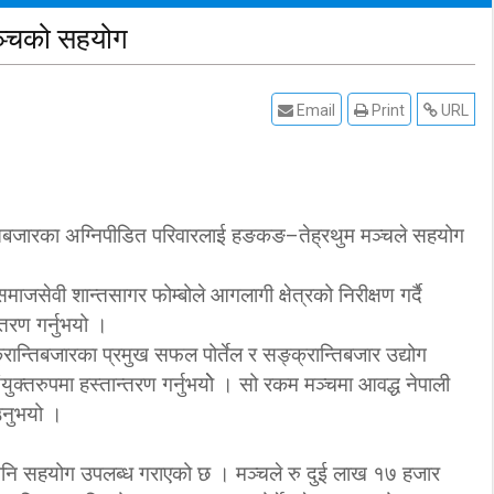
ञ्चको सहयोग
Email
Print
URL
न्तिबजारका अग्निपीडित परिवारलाई हङकङ–तेह्रथुम मञ्चले सहयोग
जसेवी शान्तसागर फोम्बोले आगलागी क्षेत्रको निरीक्षण गर्दै
तरण गर्नुभयो ।
ान्तिबजारका प्रमुख सफल पोर्तेल र सङ्क्रान्तिबजार उद्योग
युक्तरुपमा हस्तान्तरण गर्नुभयोे । सो रकम मञ्चमा आवद्ध नेपाली
उनुभयो ।
ई पनि सहयोग उपलब्ध गराएको छ । मञ्चले रु दुई लाख १७ हजार