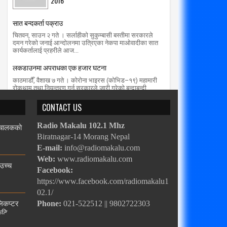
2016
सात बन्दकर्ता पक्राउ
चितवन, साउन २ गते । सर्लाहीको सुकुम्बासी बस्तीमा सरकारले
दमन गरेको जनाई आन्दोलनमा उत्रिएका नेकपा माओवादीका सात
कार्यकर्तालाई प्रहरीले आज...
लकडाउनमा अपराधका एक हजार घटना
काठमाडौँ, वैशाख ७ गते । कोरोना भाइरस (कोभिड–१९) महामारी
रोकथाम तथा नियन्त्रण गर्न सरकारले जारी गरेको बन्दाबन्दी
(लकडाउन)ले शनिबार २६ दिन पा...
CONTACT US
, चालकको
Radio Makalu 102.1 Mhz
Biratnagar-14 Morang Nepal
E-mail:
info@radiomakalu.com
Web:
www.radiomakalu.com
 उच्च
Facebook:
https://www.facebook.com/radiomakalu1
02.1/
लिकप्टर
Phone:
021-522512 || 9802722303
ुटि