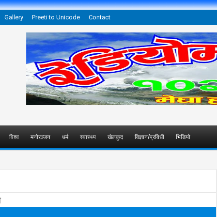
Gallery
Preeti to Unicode
Contact
विश्व
मनोरञ्जन
धर्म
स्वास्थ्य
खेलकुद
विज्ञान/प्रविधी
भिडियो