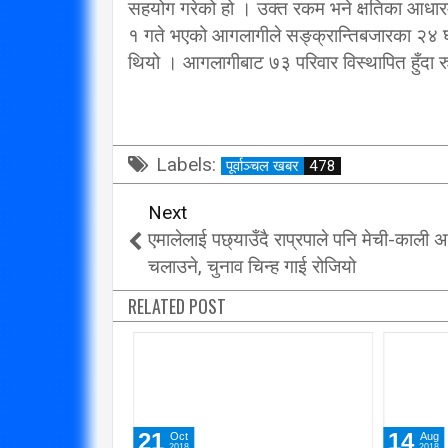
सहयोग गरेको हो । उक्त रकम भने क्षतिका आधार
१ गते भएको आगलागीले सङ्क्रान्तिबजारका २४ घर 
थियो । आगलागीबाट ७३ परिवार विस्थापित हुँद
Labels:
पूर्वाञ्चल खबर
478
Next
एमालेलाई पछ्याउँदै राप्रपाले पनि मेची-काली 
चलाउने, चुनाव चिन्ह गाई रोजियो
RELATED POST
14
13
Aug
Aug
2018
2018