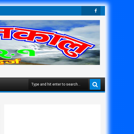
Twit
Face
Ter
Boo
K