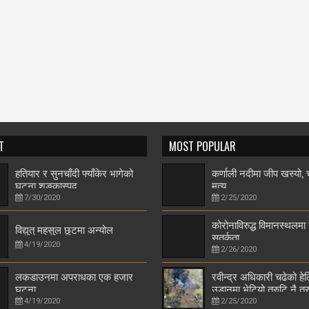
T
MOST POPULAR
हतियार र सुनचाँदी फ्याँकेर भागेको
कर्णाली नदीमा जीप खस्यो
घटना शङ्कास्पद
मृत्यु
7/30/2020
2/25/2020
कोरोनाविरुद्ध विमानस्थलमा
विद्युत् महसुल छुटमा अन्योल
सतर्कता
4/19/2020
2/26/2020
लकडाउनमा अपराधका एक हजार
रवीन्द्र अधिकारी चढेको हे
घटना
उडानमा भेटियो त्रुटि नै त्र
4/19/2020
2/25/2020