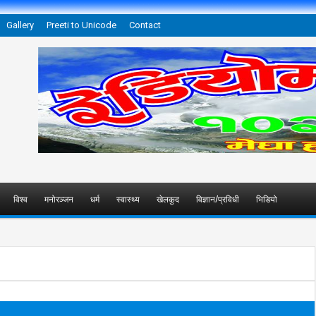
Gallery
Preeti to Unicode
Contact
विश्व
मनोरञ्जन
धर्म
स्वास्थ्य
खेलकुद
विज्ञान/प्रविधी
भिडियो