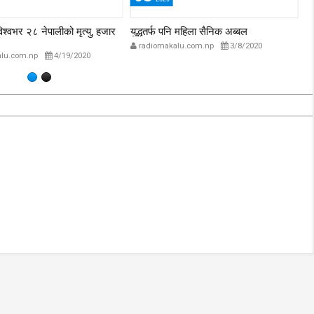
‘कम्युनिस्टको खोल ओढेका
विश्वभर २८ नेपालीको मृत्यु, हजार
युद्धतर्फ पनि महिला सैनिक अब्बल
प्
िप्लव चुनौति, के
पुराना पार्टीहरु चक्रपथमा
अस
radiomakalu.com.np
3/8/2020
अब सरकार ?
जति घुमे पनि कहिँ पुग्दैनन्’
lu.com.np
4/19/2020
2/21/2018
2/21/2018