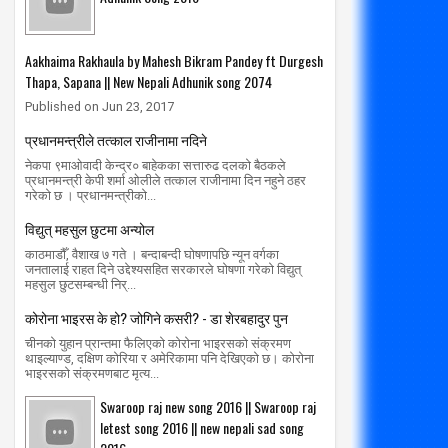
Aakhaima Rakhaula by Mahesh Bikram Pandey ft Durgesh
Thapa, Sapana || New Nepali Adhunik song 2074
Published on Jun 23, 2017
प्रधानमन्त्रीले तत्काल राजीनामा नदिने
नेकपा ९माओवादी केन्द्र० बाहेकका सत्तारुढ दलको बैठकले
प्रधानमन्त्री केपी शर्मा ओलीले तत्काल राजीनामा दिन नहुने ठहर
गरेको छ । प्रधानमन्त्रीको...
विद्युत् महसुल छुटमा अन्योल
काठमाडौँ, वैशाख ७ गते । बन्दाबन्दी घोषणापछि न्यून वर्गका
जनतालाई राहत दिने उद्देश्यसहित सरकारले घोषणा गरेको विद्युत्
महसुल छुटसम्बन्धी निर्...
कोरोना भाइरस के हो? जोगिने कसरी? - डा शेरबहादुर पुन
चीनको युहान प्रान्तमा फैलिएको कोरोना भाइरसको संक्रमण
थाइल्याण्ड, दक्षिण कोरिया र अमेरिकामा पनि देखिएको छ। कोरोना
भाइरसको संक्रमणबाट मृत्य...
Swaroop raj new song 2016 || Swaroop raj
letest song 2016 || new nepali sad song