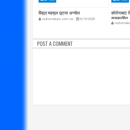
विप्लव समूह संविधानको
ाँकेर भागेको घटना
विद्युत् महसुल छुटमा अन्योल
काेराेनाबाट 
दायराभित्र आएर हिँड्नुको
सरकारलाई व
सङ्क्रमित
radiomakalu.com.np
4/19/2020
विकल्प छैन् : मुख्यमन्त्री राई
गर्छ 
p
7/30/2020
radiomaka
3/10/2018
POST A COMMENT