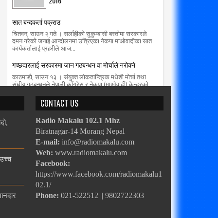
2016
सात बन्दकर्ता पक्राउ
चितवन, साउन २ गते । सर्लाहीको सुकुम्बासी बस्तीमा सरकारले
दमन गरेको जनाई आन्दोलनमा उत्रिएका नेकपा माओवादीका सात
कार्यकर्तालाई प्रहरीले आज...
गच्छदारलाई सरकारमा जान गठबन्धन वा मोर्चाले नरोक्ने
काठमाडौ, साउन १३ । संयुक्त लोकतान्त्रिक मधेशी मोर्चा तथा
संघीय गठबन्धनले नेपाली काँग्रेस र नेकपा (माओवादी) केन्द्रको
सत्ता गठबन्धनको सरकारम...
CONTACT US
दो,
Radio Makalu 102.1 Mhz
Biratnagar-14 Morang Nepal
E-mail:
info@radiomakalu.com
Web:
www.radiomakalu.com
 उच्च
Facebook:
https://www.facebook.com/radiomakalu1
02.1/
 शानदार
Phone:
021-522512 || 9802722303