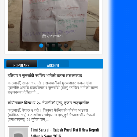
रम मिर्गौला प्रत्यारोपणका लागि सोमबार
सार्वजनिक यातायात सेवा प्राधिकरण मात
प्रतिपक्षब
्पताल भर्ना हुने
radiomakalu.com.np
3/1/2020
उपने
radiomakalu.com.np
3/1/2020
2/20/2020
POPULARS
ARCHIVE
हतियार र सुनचाँदी फ्याँकेर भागेको घटना शङ्कास्पद
काठमाडौँ, साउन १५ गते । राजधानीको मुख्य क्षेत्र कमलादीमा
प्रहरीकै अगाडि हातहतियार र सुनचाँदी (धातु) फ्याँकेर भागेको घटना
शङ्कास्पद देखिएको ...
काेराेनाबाट विश्वभर २८ नेपालीको मृत्यु, हजार सङ्क्रमित
काठमाडौँ, वैशाख ७ गते । विश्वभर फैलिएको कोरोना भाइरस
(कोभिड–१९) बाट शनिबार साँझसम्म मृत्यु हुने गैरआवासीय नेपाली
(एनआरएनए) २८ पुगेका छन् ...
Timi Sangai - Rajesh Payal Rai ll New Nepali
Adhunik Song 2016