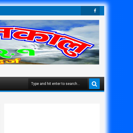
Twit
Face
Ter
Boo
K