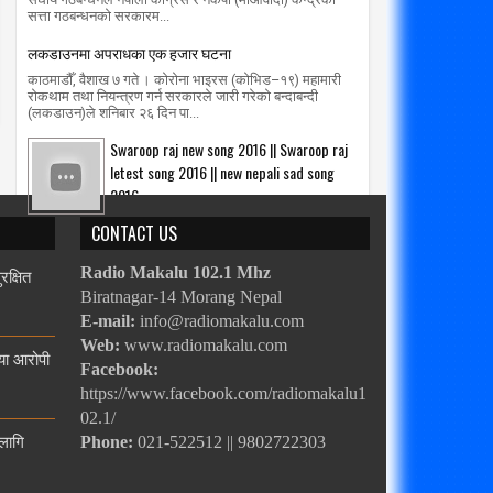
सत्ता गठबन्धनको सरकारम...
लकडाउनमा अपराधका एक हजार घटना
काठमाडौँ, वैशाख ७ गते । कोरोना भाइरस (कोभिड–१९) महामारी
रोकथाम तथा नियन्त्रण गर्न सरकारले जारी गरेको बन्दाबन्दी
(लकडाउन)ले शनिबार २६ दिन पा...
Swaroop raj new song 2016 || Swaroop raj
letest song 2016 || new nepali sad song
2016
CONTACT US
रक्षित
Radio Makalu 102.1 Mhz
Biratnagar-14 Morang Nepal
E-mail:
info@radiomakalu.com
Web:
www.radiomakalu.com
्या आरोपी
Facebook:
https://www.facebook.com/radiomakalu1
02.1/
 लागि
Phone:
021-522512 || 9802722303