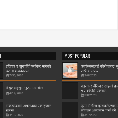
T
MOST POPULAR
हतियार र सुनचाँदी फ्याँकेर भागेको
कार्यस्थललाई कोरोनाबाट सु
घटना शङ्कास्पद
राख्ने ८ उपाय
7/30/2020
3/8/2020
पत्रकार वीरेन्द्र साहको हत
विद्युत् महसुल छुटमा अन्योल
१२ वर्षपछि पक्राउ
4/19/2020
3/8/2020
लकडाउनमा अपराधका एक हजार
प्रम मिर्गौला प्रत्यारोपणका
घटना
सोमबार अस्पताल भर्ना हुने
4/19/2020
3/1/2020