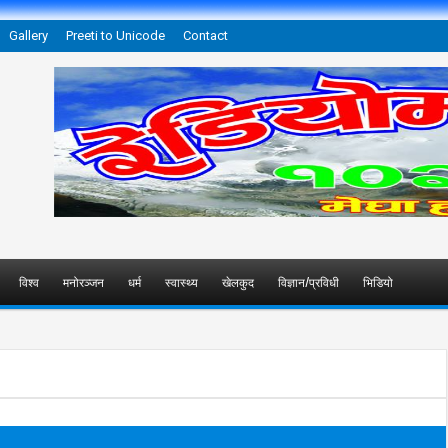
Gallery
Preeti to Unicode
Contact
विश्व
मनोरञ्जन
धर्म
स्वास्थ्य
खेलकुद
विज्ञान/प्रविधी
भिडियो