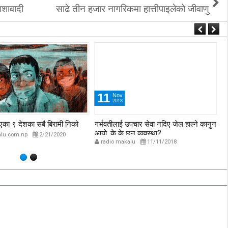
आशावादी
साढे तीन हजार नागरिकमा हात्तीपाइलेको जीवाणु
11
11
Nov
Nov
2018
2018
बै बिरामी निको
गर्भवतीलाई उपचार सेवा नदिए जेल हाल्ने कानुन
बालबालिका र कि
आयो, के के छन् व्यवस्था?
विश्वव्यापीरुपमा ब
2/21/2020
radio makalu
11/11/2018
radio makalu