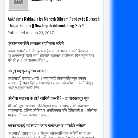
Aakhaima Rakhaula by Mahesh Bikram Pandey ft Durgesh
Thapa, Sapana || New Nepali Adhunik song 2074
Published on Jun 23, 2017
प्रधानमन्त्रीले तत्काल राजीनामा नदिने
नेकपा ९माओवादी केन्द्र० बाहेकका सत्तारुढ दलको बैठकले
प्रधानमन्त्री केपी शर्मा ओलीले तत्काल राजीनामा दिन नहुने ठहर
08
01
Mar
गरेको छ । प्रधानमन्त्रीको...
2020
विद्युत् महसुल छुटमा अन्योल
शोरकिशोरीमा मोटोपना
कार्यस्थललाई कोरोनाबाट सुरक्षित राख्ने ८ उपाय
दरबन्द
काठमाडौँ, वैशाख ७ गते । बन्दाबन्दी घोषणापछि न्यून वर्गका
ढ्दै
समस्य
radiomakalu.com.np
3/8/2020
जनतालाई राहत दिने उद्देश्यसहित सरकारले घोषणा गरेको विद्युत्
11/11/2018
rad
महसुल छुटसम्बन्धी निर्...
कोरोना भाइरस के हो? जोगिने कसरी? - डा शेरबहादुर पुन
चीनको युहान प्रान्तमा फैलिएको कोरोना भाइरसको संक्रमण
थाइल्याण्ड, दक्षिण कोरिया र अमेरिकामा पनि देखिएको छ। कोरोना
भाइरसको संक्रमणबाट मृत्य...
गच्छदारलाई सरकारमा जान गठबन्धन वा मोर्चाले नरोक्ने
काठमाडौ, साउन १३ । संयुक्त लोकतान्त्रिक मधेशी मोर्चा तथा
संघीय गठबन्धनले नेपाली काँग्रेस र नेकपा (माओवादी) केन्द्रको