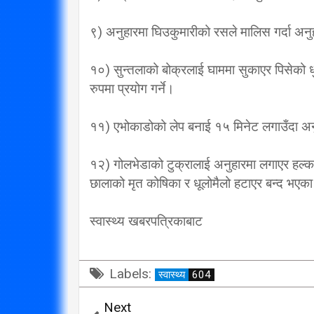
‘कम्युनिस्टको खोल ओढेका
९) अनुहारमा घिउकुमारीको रसले मालिस गर्दा अ
पुराना पार्टीहरु चक्रपथमा
जति घुमे पनि कहिँ पुग्दैनन्’
१०) सुन्तलाको बोक्रलाई घाममा सुकाएर पिसेक
2/21/2018
रुपमा प्रयोग गर्ने।
११) एभोकाडोको लेप बनाई १५ मिनेट लगाउँदा अन
१२) गोलभेडाको टुक्रालाई अनुहारमा लगाएर हल्क
छालाको मृत कोषिका र धूलोमैलो हटाएर बन्द भएक
स्वास्थ्य खबरपत्रिकाबाट
Labels:
स्वास्थ्य
604
Next