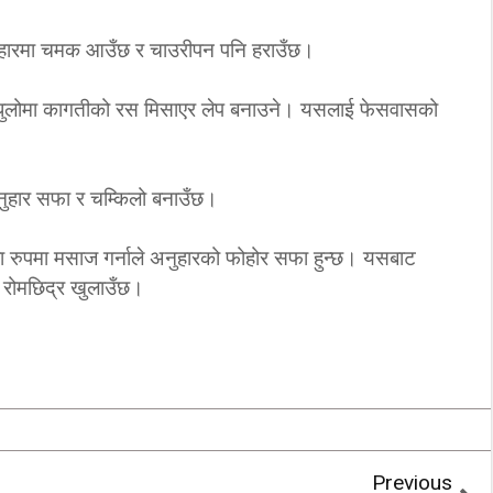
नुहारमा चमक आउँछ र चाउरीपन पनि हराउँछ।
प्रतिपक्षबिनाको सदन हुँदैन–
उपनेता गच्छदार
ो धुलोमा कागतीको रस मिसाएर लेप बनाउने। यसलाई फेसवासको
2/20/2020
3/11/2018
ुहार सफा र चम्किलो बनाउँछ।
ा रुपमा मसाज गर्नाले अनुहारको फोहोर सफा हुन्छ। यसबाट
ा रोमछिद्र खुलाउँछ।
Previous