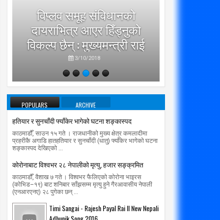
विप्लव समूह संविधानको
दायराभित्र आएर हिँड्नुको
सरकारलाई व
विकल्प छैन् : मुख्यमन्त्री राई
गर्छ
3/10/2018
POPULARS
ARCHIVE
हतियार र सुनचाँदी फ्याँकेर भागेको घटना शङ्कास्पद
काठमाडौँ, साउन १५ गते । राजधानीको मुख्य क्षेत्र कमलादीमा
प्रहरीकै अगाडि हातहतियार र सुनचाँदी (धातु) फ्याँकेर भागेको घटना
शङ्कास्पद देखिएको ...
काेराेनाबाट विश्वभर २८ नेपालीको मृत्यु, हजार सङ्क्रमित
काठमाडौँ, वैशाख ७ गते । विश्वभर फैलिएको कोरोना भाइरस
(कोभिड–१९) बाट शनिबार साँझसम्म मृत्यु हुने गैरआवासीय नेपाली
(एनआरएनए) २८ पुगेका छन् ...
Timi Sangai - Rajesh Payal Rai ll New Nepali
Adhunik Song 2016