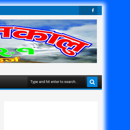
Twit
Face
Ter
Boo
K