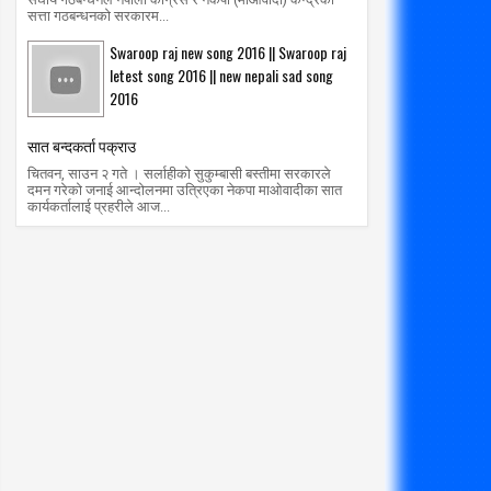
सत्ता गठबन्धनको सरकारम...
Swaroop raj new song 2016 || Swaroop raj
letest song 2016 || new nepali sad song
2016
21
11
Feb
Nov
2020
2018
सात बन्दकर्ता पक्राउ
रोना देखिएका ९ देशका सबै बिरामी निको
गर्भवतीलाई उपचार सेवा नदिए जेल हाल्ने
चितवन, साउन २ गते । सर्लाहीको सुकुम्बासी बस्तीमा सरकारले
आयो, के के छन् व्यवस्था?
दमन गरेको जनाई आन्दोलनमा उत्रिएका नेकपा माओवादीका सात
radiomakalu.com.np
2/21/2020
कार्यकर्तालाई प्रहरीले आज...
radio makalu
11/11/2018