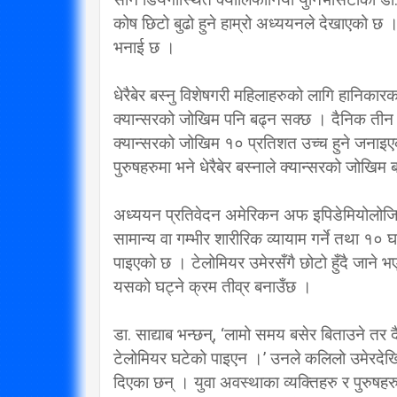
विप्लव समूह संविधानको
कोष छिटो बुढो हुने हाम्रो अध्ययनले देखाएको छ
दायराभित्र आएर हिँड्नुको
सरकारलाई व
भनाई छ ।
विकल्प छैन् : मुख्यमन्त्री राई
गर्छ 
धेरैबेर बस्नु विशेषगरी महिलाहरुको लागि हानिक
3/10/2018
क्यान्सरको जोखिम पनि बढ्न सक्छ । दैनिक तीन घन्
क्यान्सरको जोखिम १० प्रतिशत उच्च हुने जना
पुरुषहरुमा भने धेरैबेर बस्नाले क्यान्सरको जोखिम
अध्ययन प्रतिवेदन अमेरिकन अफ इपिडेमियोलोजि
सामान्य वा गम्भीर शारीरिक व्यायाम गर्ने तथा १
पाइएको छ । टेलोमियर उमेरसँगै छोटो हुँदै जाने 
यसको घट्ने क्रम तीव्र बनाउँछ ।
डा. साद्याब भन्छन्, ‘लामो समय बसेर बिताउने तर 
टेलोमियर घटेको पाइएन ।’ उनले कलिलो उमेरदेखि 
दिएका छन् । युवा अवस्थाका व्यक्तिहरु र पुरुषहरु