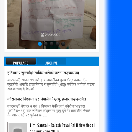
प्रतिपक्षब
उपने
2/20/2020
POPULARS
ARCHIVE
हतियार र सुनचाँदी फ्याँकेर भागेको घटना शङ्कास्पद
काठमाडौँ, साउन १५ गते । राजधानीको मुख्य क्षेत्र कमलादीमा
प्रहरीकै अगाडि हातहतियार र सुनचाँदी (धातु) फ्याँकेर भागेको घटना
शङ्कास्पद देखिएको ...
काेराेनाबाट विश्वभर २८ नेपालीको मृत्यु, हजार सङ्क्रमित
काठमाडौँ, वैशाख ७ गते । विश्वभर फैलिएको कोरोना भाइरस
(कोभिड–१९) बाट शनिबार साँझसम्म मृत्यु हुने गैरआवासीय नेपाली
(एनआरएनए) २८ पुगेका छन् ...
Timi Sangai - Rajesh Payal Rai ll New Nepali
Adhunik Song 2016