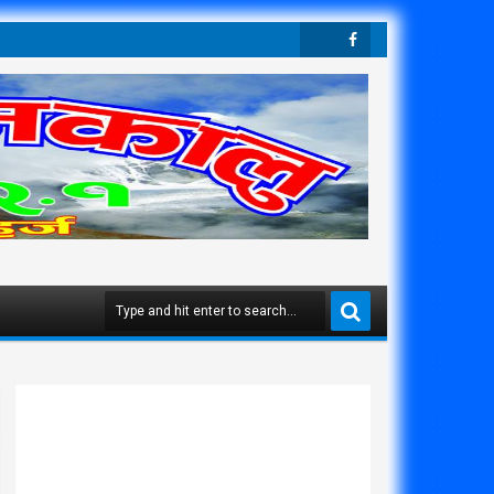
Twit
Face
Ter
Boo
K