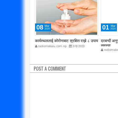
08
01
Mar
Mar
2020
2020
शोरीमा मोटोपना
कार्यस्थललाई कोरोनाबाट सुरक्षित राख्ने ८ उपाय
दरबन्दी अनुस
समस्या
radiomakalu.com.np
3/8/2020
/11/2018
radiomaka
POST A COMMENT