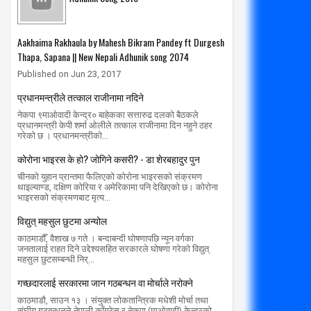
Aakhaima Rakhaula by Mahesh Bikram Pandey ft Durgesh
Thapa, Sapana || New Nepali Adhunik song 2074
Published on Jun 23, 2017
प्रधानमन्त्रीले तत्काल राजीनामा नदिने
नेकपा ९माओवादी केन्द्र० बाहेकका सत्तारुढ दलको बैठकले
प्रधानमन्त्री केपी शर्मा ओलीले तत्काल राजीनामा दिन नहुने ठहर
गरेको छ । प्रधानमन्त्रीको...
कोरोना भाइरस के हो? जोगिने कसरी? - डा शेरबहादुर पुन
चीनको युहान प्रान्तमा फैलिएको कोरोना भाइरसको संक्रमण
थाइल्याण्ड, दक्षिण कोरिया र अमेरिकामा पनि देखिएको छ। कोरोना
भाइरसको संक्रमणबाट मृत्य...
विद्युत् महसुल छुटमा अन्योल
काठमाडौँ, वैशाख ७ गते । बन्दाबन्दी घोषणापछि न्यून वर्गका
जनतालाई राहत दिने उद्देश्यसहित सरकारले घोषणा गरेको विद्युत्
महसुल छुटसम्बन्धी निर्...
गच्छदारलाई सरकारमा जान गठबन्धन वा मोर्चाले नरोक्ने
काठमाडौ, साउन १३ । संयुक्त लोकतान्त्रिक मधेशी मोर्चा तथा
संघीय गठबन्धनले नेपाली काँग्रेस र नेकपा (माओवादी) केन्द्रको