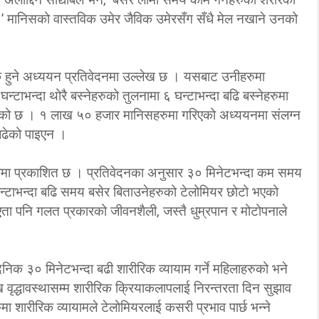
‘कम्युनिस्टको खोल ओढेका
 ।’ मानिसको वास्तविक उमेर जैविक उमेरसँग सँधै मेल नखाने उनको
िप्लव चुनौति, के
पुराना पार्टीहरु चक्रपथमा
अब सरकार ?
जति घुमे पनि कहिँ पुग्दैनन्’
ारक हुने अध्ययन प्रतिवेदनमा उल्लेख छ । यसबाट उनीहरुमा
2/21/2018
2/21/2018
टाभन्दा थोरै बस्नेहरुको तुलनामा ६ घन्टाभन्दा बढि बस्नेहरुमा
इएको छ । १ लाख ५० हजार मानिसहरुमा गरिएको अध्ययनमा संलग्न
 बढेको पाइएन ।
मा प्रकाशित छ । प्रतिवेदनका अनुसार ३० मिनेटभन्दा कम समय
० घन्टाभन्दा बढि समय बसेर बिताउनेहरुको टेलोमियर छोटो भएको
भएता पनि गलत प्रकारको जीवनशैली, जस्तै धुम्रपान र मोटोपनाले
दैनिक ३० मिनेटभन्दा बढी शारीरिक व्यायाम गर्ने महिलाहरुको भने
वृद्धावस्थासम्म शारीरिक क्रियाकलापलाई निरन्तरता दिन सुझाव
मा शारीरिक व्यायामले टेलोमियरलाई कसरी प्रभाव पार्छ भन्ने