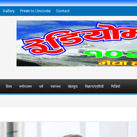
Gallery
Preeti to Unicode
Contact
विश्व
मनोरञ्जन
धर्म
स्वास्थ्य
खेलकुद
विज्ञान/प्रविधी
भिडियो