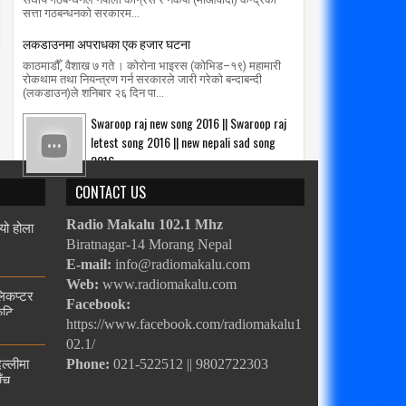
सत्ता गठबन्धनको सरकारम...
लकडाउनमा अपराधका एक हजार घटना
काठमाडौँ, वैशाख ७ गते । कोरोना भाइरस (कोभिड–१९) महामारी
रोकथाम तथा नियन्त्रण गर्न सरकारले जारी गरेको बन्दाबन्दी
(लकडाउन)ले शनिबार २६ दिन पा...
Swaroop raj new song 2016 || Swaroop raj
letest song 2016 || new nepali sad song
2016
CONTACT US
्यो होला
Radio Makalu 102.1 Mhz
Biratnagar-14 Morang Nepal
E-mail:
info@radiomakalu.com
Web:
www.radiomakalu.com
लिकप्टर
Facebook:
ुटि
https://www.facebook.com/radiomakalu1
02.1/
िल्लीमा
Phone:
021-522512 || 9802722303
ाँच