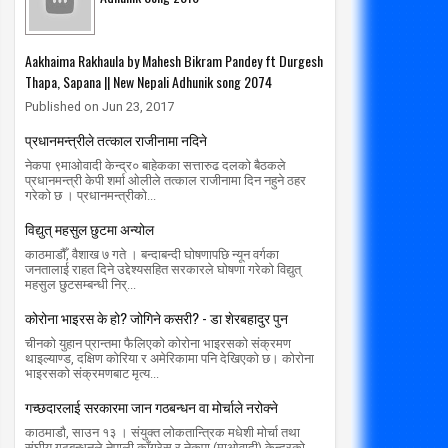
Aakhaima Rakhaula by Mahesh Bikram Pandey ft Durgesh
Thapa, Sapana || New Nepali Adhunik song 2074
Published on Jun 23, 2017
13
12
Aug
Jul
प्रधानमन्त्रीले तत्काल राजीनामा नदिने
2018
2018
नेकपा ९माओवादी केन्द्र० बाहेकका सत्तारुढ दलको बैठकले
रजिअलाई मोरंग व्यापार संघमा स्वागत
प्रदेश १ का सबै ट्याङ्करमा आधुनिक ता
प्रधानमन्त्री केपी शर्मा ओलीले तत्काल राजीनामा दिन नहुने ठहर
गरेको छ । प्रधानमन्त्रीको...
radiomakalu.com.np
8/13/2018
radiomakalu.com.np
7/12/2018
विद्युत् महसुल छुटमा अन्योल
काठमाडौँ, वैशाख ७ गते । बन्दाबन्दी घोषणापछि न्यून वर्गका
जनतालाई राहत दिने उद्देश्यसहित सरकारले घोषणा गरेको विद्युत्
महसुल छुटसम्बन्धी निर्...
कोरोना भाइरस के हो? जोगिने कसरी? - डा शेरबहादुर पुन
चीनको युहान प्रान्तमा फैलिएको कोरोना भाइरसको संक्रमण
थाइल्याण्ड, दक्षिण कोरिया र अमेरिकामा पनि देखिएको छ। कोरोना
भाइरसको संक्रमणबाट मृत्य...
गच्छदारलाई सरकारमा जान गठबन्धन वा मोर्चाले नरोक्ने
काठमाडौ, साउन १३ । संयुक्त लोकतान्त्रिक मधेशी मोर्चा तथा
संघीय गठबन्धनले नेपाली काँग्रेस र नेकपा (माओवादी) केन्द्रको