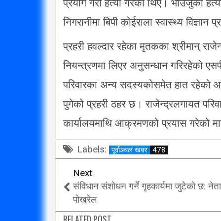
प्रयोग गरी हत्या गरेका थिए। भाउजुको हत्य
विप्लव समूह संविधानको
निगरानीमा बिपी कोईराला स्वास्थ्य विज्ञान
दायराभित्र आएर हिँड्नुको
सरकारलाई व
विकल्प छैन् : मुख्यमन्त्री राई
गर्छ 
प्रहरी हवल्दार रहेका मृतकका श्रीमान् राज
3/10/2018
नियन्त्रणमा लिएर अनुसन्धान गरिरहेको एसप
परिवारका अन्य सदस्यकोसमेत हात रहेको आ
पुगेको प्रहरी ठहर छ। राजेन्द्रलगायत परिवा
कार्यालयमाथि आक्रमणको प्रयास गरेको मा
Labels:
पूर्वाञ्चल खबर
478
Next
संविधान संशोधन गर्ने गृहकार्यमा जुटेको छ: नेता
पोखरेल
RELATED POST