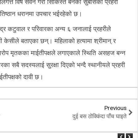
ालगत्तै विष सेवन गरी सिकिस्त बनेका सुबासको प्रहरी
‘कम्युनिस्टको खोल ओढेका
 प्रतिष्ठान धरानमा उपचार भईरहेको छ।
िप्लव चुनौति, के
पुराना पार्टीहरु चक्रपथमा
अब सरकार ?
जति घुमे पनि कहिँ पुग्दैनन्’
ेन्द्र कटुवाल र परिवारका अन्य ६ जनालाई प्रहरीले
2/21/2018
2/21/2018
ी केसीले बताएका छन्। महिलाको हत्यामा श्रीमान् र
रोप मृतकका माईतीपक्षले लगाएकाले स्थिति असहज बन्न
रका सबै सदस्यलाई सुरक्षा दिएको भन्दै स्थानीयले प्रहरी
ईतीपक्षको दावी छ।
Previous
दुई बस ठोक्किंदा पाँच घाइते