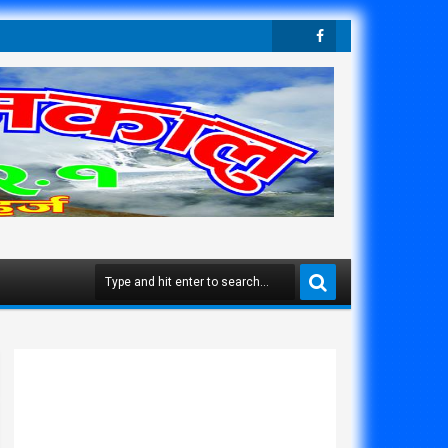
Twit
Face
Ter
Boo
K