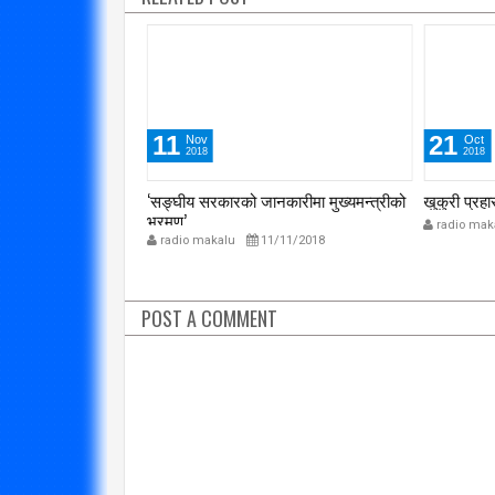
11
21
Nov
Oct
2018
2018
ीक्षामा विराटनगर
‘सङ्घीय सरकारको जानकारीमा मुख्यमन्त्रीको
खुकुरी प्रहा
भ्रमण’
radio mak
1/2019
radio makalu
11/11/2018
POST A COMMENT