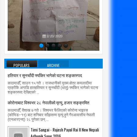
प्रतिपक्षब
उपने
2/20/2020
POPULARS
ARCHIVE
हतियार र सुनचाँदी फ्याँकेर भागेको घटना शङ्कास्पद
काठमाडौँ, साउन १५ गते । राजधानीको मुख्य क्षेत्र कमलादीमा
प्रहरीकै अगाडि हातहतियार र सुनचाँदी (धातु) फ्याँकेर भागेको घटना
शङ्कास्पद देखिएको ...
काेराेनाबाट विश्वभर २८ नेपालीको मृत्यु, हजार सङ्क्रमित
काठमाडौँ, वैशाख ७ गते । विश्वभर फैलिएको कोरोना भाइरस
(कोभिड–१९) बाट शनिबार साँझसम्म मृत्यु हुने गैरआवासीय नेपाली
(एनआरएनए) २८ पुगेका छन् ...
Timi Sangai - Rajesh Payal Rai ll New Nepali
Adhunik Song 2016