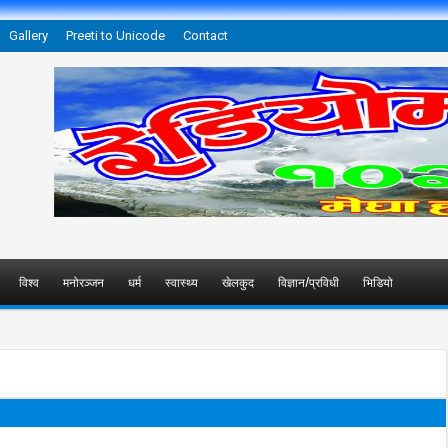
Gallery
Preeti to Unicode
Contact
विश्व
मनोरञ्जन
धर्म
स्वास्थ्य
खेलकुद
विज्ञान/प्रविधी
भिडियो