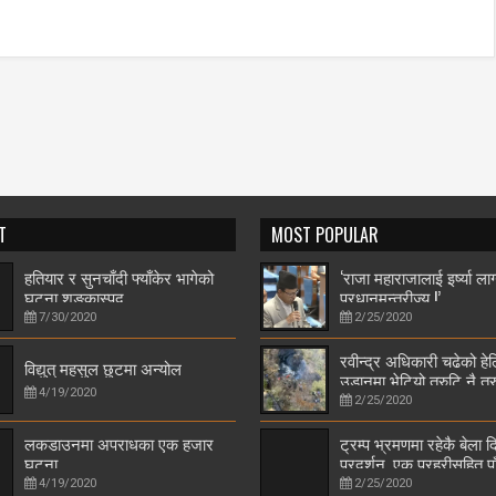
T
MOST POPULAR
हतियार र सुनचाँदी फ्याँकेर भागेको
‘राजा महाराजालाई इर्ष्या लाग
घटना शङ्कास्पद
प्रधानमन्त्रीज्यू !’
7/30/2020
2/25/2020
रवीन्द्र अधिकारी चढेको हे
विद्युत् महसुल छुटमा अन्योल
उडानमा भेटियो त्रुटि नै त्र
4/19/2020
2/25/2020
लकडाउनमा अपराधका एक हजार
ट्रम्प भ्रमणमा रहेकै बेला द
घटना
प्रदर्शन, एक प्रहरीसहित प
जनाको मृत्यु
4/19/2020
2/25/2020